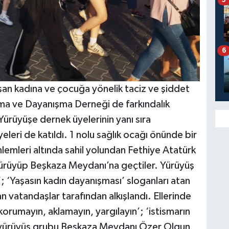
6
an kadına ve çocuğa yönelik taciz ve şiddet
şma ve Dayanışma Derneği de farkındalık
Yürüyüşe dernek üyelerinin yanı sıra
leri de katıldı. 1 nolu sağlık ocağı önünde bir
lemleri altında sahil yolundan Fethiye Atatürk
rüyüp Beşkaza Meydanı’na geçtiler. Yürüyüş
’; ‘Yaşasın kadın dayanışması’ sloganları atan
vatandaşlar tarafından alkışlandı. Ellerinde
i korumayın, aklamayın, yargılayın’; ‘istismarın
an yürüyüş grubu Beşkaza Meydanı Özer Olgun