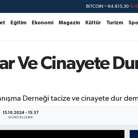
DOLAR
47,7436
%0.
EURO
55,2510
%0.
set
Eğitim
Ekonomi
Magazin
Kültür
Turizm
Spo
STERLİN
64,4811
%0.
GRAM ALTIN
6660.55
%
BİST100
13.779
%-
mar Ve Cinayete Du
BITCOIN
64.815,30
%-0
ışma Derneği tacize ve cinayete dur demek
15.10.2024 - 15:37
GÜNCELLEME