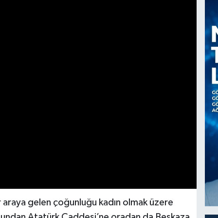
ir araya gelen çoğunluğu kadın olmak üzere
yolundan Atatürk Caddesi’ne oradan da Beşkaza