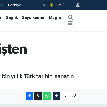
°
Fethiye
11
25
18
r
Sağlık
Seydikemer
Muğla
32
38
03
işten
14
in yıllık Türk tarihini sanatın
-
+
A
A