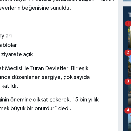
everlerin beğenisine sunuldu.
1
ayları
tablolar
2
 ziyarete açık
t Meclisi ile Turan Devletleri Birleşik
nda düzenlenen sergiye, çok sayıda
3
katıldı.
nin önemine dikkat çekerek, "5 bin yıllık
ilmek büyük bir onurdur" dedi.
4