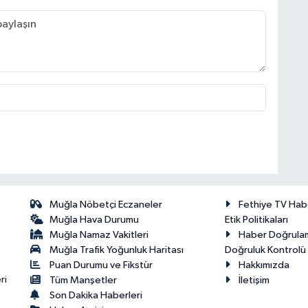
Muğla Nöbetçi Eczaneler
Fethiye TV Hab
Muğla Hava Durumu
Etik Politikaları
Muğla Namaz Vakitleri
Haber Doğrula
Muğla Trafik Yoğunluk Haritası
Doğruluk Kontrolü P
Puan Durumu ve Fikstür
Hakkımızda
ri
Tüm Manşetler
İletişim
Son Dakika Haberleri