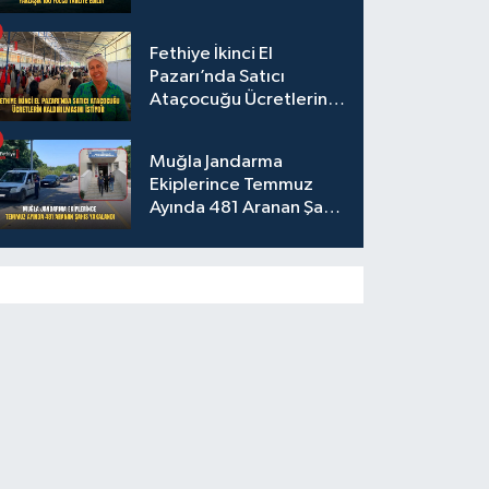
Fethiye İkinci El
Pazarı’nda Satıcı
Ataçocuğu Ücretlerin
Kaldırılmasını İstiyor
Muğla Jandarma
Ekiplerince Temmuz
Ayında 481 Aranan Şahıs
Yakalandı