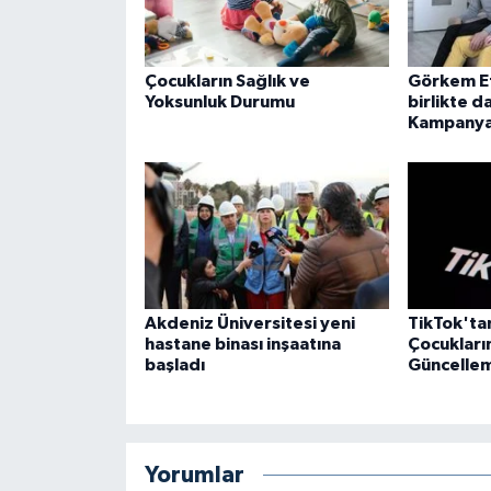
Çocukların Sağlık ve
Görkem Ef
Yoksunluk Durumu
birlikte d
Kampanya
Akdeniz Üniversitesi yeni
TikTok'ta
hastane binası inşaatına
Çocukları
başladı
Güncelle
Yorumlar