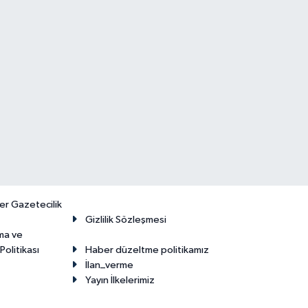
er Gazetecilik
Gizlilik Sözleşmesi
ma ve
olitikası
Haber düzeltme politikamız
İlan_verme
Yayın İlkelerimiz