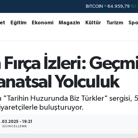
BITCOIN
64.959,79
%1.
DOLAR
47,7436
%0.
set
Eğitim
Ekonomi
Magazin
Kültür
Turizm
Spo
EURO
55,2510
%0.
STERLİN
64,4811
%0.
GRAM ALTIN
6660.55
%0.
 Fırça İzleri: Geçm
BİST100
13.779
%-
atsal Yolculuk
Tarihin Huzurunda Biz Türkler" sergisi, 5 b
iyaretçilerle buluşturuyor.
1.03.2025 - 19:21
GÜNCELLEME