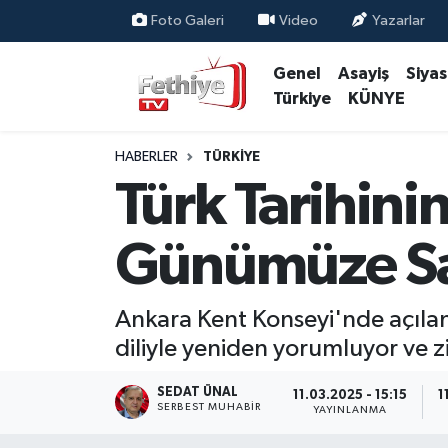
Foto Galeri
Video
Yazarlar
Genel
Asayiş
Siya
Genel
Muğla Nöbetçi Eczaneler
Türkiye
KÜNYE
Siyaset
Muğla Hava Durumu
HABERLER
TÜRKIYE
Asayiş
Muğla Namaz Vakitleri
Türk Tarihinin
Eğitim
Muğla Trafik Yoğunluk Haritası
Günümüze San
Ekonomi
Süper Lig Puan Durumu ve Fikstür
Ankara Kent Konseyi'nde açılan "
Kültür
Tüm Manşetler
diliyle yeniden yorumluyor ve z
Magazin
Son Dakika Haberleri
SEDAT ÜNAL
11.03.2025 - 15:15
1
SERBEST MUHABIR
YAYINLANMA
Spor
Haber Arşivi