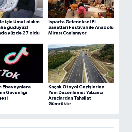
e için Umut olalım
Isparta Geleneksel El
aha güçlüyüz!
Sanatları Festivali ile Anadolu
da yüzde 27 oldu
Mirası Canlanıyor
n Ebeveynlere
Kaçak Otoyol Geçişlerine
nın Güvenliği
Yeni Düzenleme: Yabancı
mesi
Araçlardan Tahsilat
Gümrükte