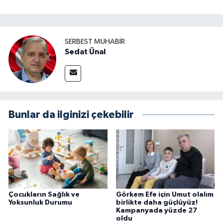
SERBEST MUHABIR
Sedat Ünal
Bunlar da ilginizi çekebilir
Çocukların Sağlık ve
Görkem Efe için Umut olalım
Yoksunluk Durumu
birlikte daha güçlüyüz!
Kampanyada yüzde 27
oldu