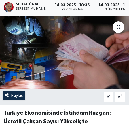
SEDAT ÜNAL
14.03.2025 - 18:36
14.03.2025 - 18
SERBEST MUHABIR
Turizm
YAYINLANMA
GÜNCELLEME
Paylaş
-
+
A
A
Türkiye Ekonomisinde İstihdam Rüzgarı:
Ücretli Çalışan Sayısı Yükselişte