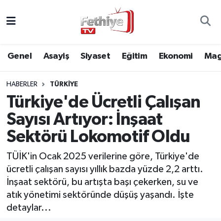
Genel
Muğla Nöbetçi Eczaneler
Genel
Asayiş
Siyaset
Eğitim
Ekonomi
Mag
Siyaset
Muğla Hava Durumu
HABERLER
TÜRKIYE
Asayiş
Muğla Namaz Vakitleri
Türkiye'de Ücretli Çalışan
Eğitim
Muğla Trafik Yoğunluk Haritası
Sayısı Artıyor: İnşaat
Sektörü Lokomotif Oldu
Ekonomi
Süper Lig Puan Durumu ve Fikstür
TÜİK'in Ocak 2025 verilerine göre, Türkiye'de
Kültür
Tüm Manşetler
ücretli çalışan sayısı yıllık bazda yüzde 2,2 arttı.
İnşaat sektörü, bu artışta başı çekerken, su ve
Magazin
Son Dakika Haberleri
atık yönetimi sektöründe düşüş yaşandı. İşte
detaylar...
Spor
Haber Arşivi