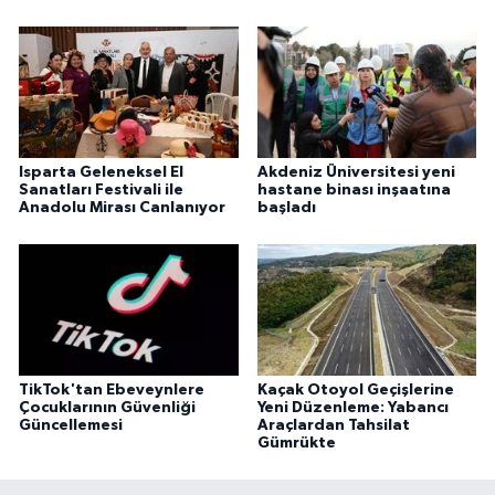
Isparta Geleneksel El
Akdeniz Üniversitesi yeni
Sanatları Festivali ile
hastane binası inşaatına
Anadolu Mirası Canlanıyor
başladı
TikTok'tan Ebeveynlere
Kaçak Otoyol Geçişlerine
Çocuklarının Güvenliği
Yeni Düzenleme: Yabancı
Güncellemesi
Araçlardan Tahsilat
Gümrükte