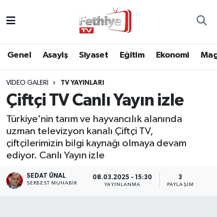
Genel
Muğla Nöbetçi Eczaneler
Genel
Asayiş
Siyaset
Eğitim
Ekonomi
Mag
Siyaset
Muğla Hava Durumu
VIDEO GALERI
TV YAYINLARI
Asayiş
Muğla Namaz Vakitleri
Çiftçi TV Canlı Yayın izle
Eğitim
Muğla Trafik Yoğunluk Haritası
Türkiye'nin tarım ve hayvancılık alanında
uzman televizyon kanalı Çiftçi TV,
Ekonomi
Süper Lig Puan Durumu ve Fikstür
çiftçilerimizin bilgi kaynağı olmaya devam
ediyor. Canlı Yayın izle
Kültür
Tüm Manşetler
SEDAT ÜNAL
08.03.2025 - 15:30
3
Magazin
Son Dakika Haberleri
SERBEST MUHABIR
YAYINLANMA
PAYLAŞIM
Spor
Haber Arşivi