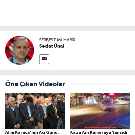
SERBEST MUHABIR
Sedat Ünal
Öne Çıkan Videolar
Alim Karaca'nın Acı Günü:
Kaza Anı Kameraya Yansıdı