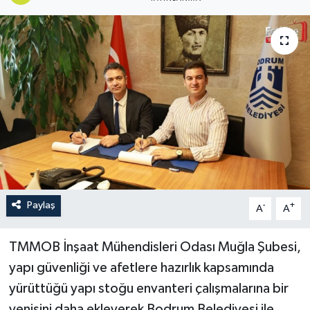
Turizm
Paylaş
-
+
A
A
TMMOB İnşaat Mühendisleri Odası Muğla Şubesi,
yapı güvenliği ve afetlere hazırlık kapsamında
yürüttüğü yapı stoğu envanteri çalışmalarına bir
yenisini daha ekleyerek Bodrum Belediyesi ile