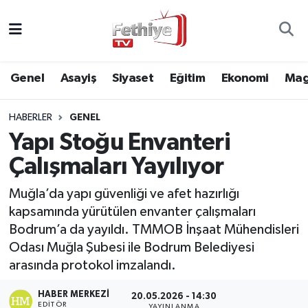
Genel
Muğla Nöbetçi Eczaneler
Genel
Asayiş
Siyaset
Eğitim
Ekonomi
Mag
Siyaset
Muğla Hava Durumu
HABERLER
GENEL
Asayiş
Muğla Namaz Vakitleri
Yapı Stoğu Envanteri
Eğitim
Muğla Trafik Yoğunluk Haritası
Çalışmaları Yayılıyor
Ekonomi
Süper Lig Puan Durumu ve Fikstür
Muğla’da yapı güvenliği ve afet hazırlığı
kapsamında yürütülen envanter çalışmaları
Kültür
Tüm Manşetler
Bodrum’a da yayıldı. TMMOB İnşaat Mühendisleri
Odası Muğla Şubesi ile Bodrum Belediyesi
Magazin
Son Dakika Haberleri
arasında protokol imzalandı.
HABER MERKEZI
Spor
Haber Arşivi
20.05.2026 - 14:30
EDITÖR
YAYINLANMA