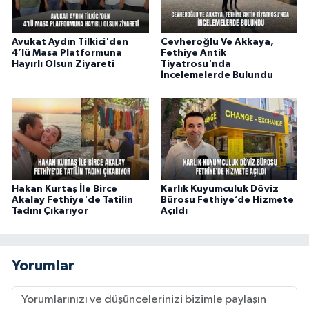
Avukat Aydın Tilkici'den
Cevheroğlu Ve Akkaya,
4’lü Masa Platformuna
Fethiye Antik
Hayırlı Olsun Ziyareti
Tiyatrosu'nda
İncelemelerde Bulundu
Hakan Kurtaş İle Birce
Karlık Kuyumculuk Döviz
Akalay Fethiye'de Tatilin
Bürosu Fethiye’de Hizmete
Tadını Çıkarıyor
Açıldı
Yorumlar