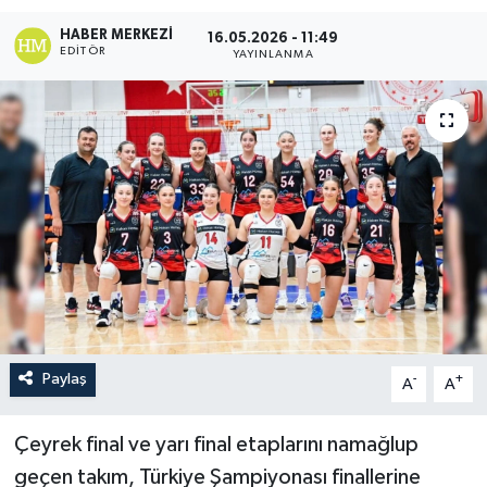
HABER MERKEZI
Turizm
16.05.2026 - 11:49
EDITÖR
YAYINLANMA
Paylaş
-
+
A
A
Çeyrek final ve yarı final etaplarını namağlup
geçen takım, Türkiye Şampiyonası finallerine