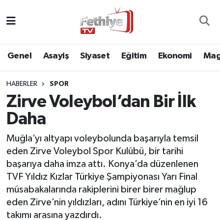
Genel
Muğla Nöbetçi Eczaneler
Genel
Asayiş
Siyaset
Eğitim
Ekonomi
Mag
Siyaset
Muğla Hava Durumu
HABERLER
SPOR
Asayiş
Muğla Namaz Vakitleri
Zirve Voleybol’dan Bir İlk
Eğitim
Muğla Trafik Yoğunluk Haritası
Daha
Ekonomi
Süper Lig Puan Durumu ve Fikstür
Muğla’yı altyapı voleybolunda başarıyla temsil
eden Zirve Voleybol Spor Kulübü, bir tarihi
Kültür
Tüm Manşetler
başarıya daha imza attı. Konya’da düzenlenen
TVF Yıldız Kızlar Türkiye Şampiyonası Yarı Final
Magazin
Son Dakika Haberleri
müsabakalarında rakiplerini birer birer mağlup
eden Zirve’nin yıldızları, adını Türkiye’nin en iyi 16
Spor
Haber Arşivi
takımı arasına yazdırdı.