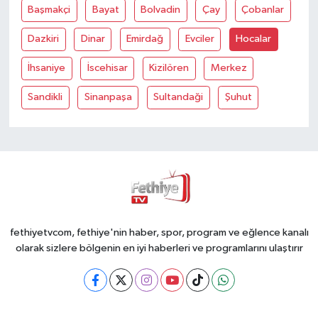
Başmakçi
Bayat
Bolvadin
Çay
Çobanlar
Dazkiri
Dinar
Emirdağ
Evciler
Hocalar
İhsaniye
İscehisar
Kizilören
Merkez
Sandikli
Sinanpaşa
Sultandaği
Şuhut
fethiyetvcom, fethiye'nin haber, spor, program ve eğlence kanalı
olarak sizlere bölgenin en iyi haberleri ve programlarını ulaştırır