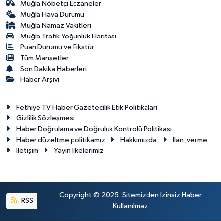
Muğla Nöbetçi Eczaneler
Muğla Hava Durumu
Muğla Namaz Vakitleri
Muğla Trafik Yoğunluk Haritası
Puan Durumu ve Fikstür
Tüm Manşetler
Son Dakika Haberleri
Haber Arşivi
Fethiye TV Haber Gazetecilik Etik Politikaları
Gizlilik Sözleşmesi
Haber Doğrulama ve Doğruluk Kontrolü Politikası
Haber düzeltme politikamız
Hakkımızda
İlan_verme
İletişim
Yayın İlkelerimiz
Copyright © 2025. Sitemizden İzinsiz Haber
RSS
Kullanılmaz