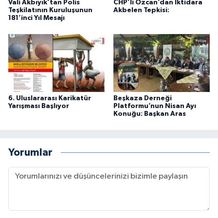
Vali Akbıyık’tan Polis
CHP’li Özcan’dan İktidara
Teşkilatının Kuruluşunun
Akbelen Tepkisi:
181’inci Yıl Mesajı
6. Uluslararası Karikatür
Beşkaza Derneği
Yarışması Başlıyor
Platformu’nun Nisan Ayı
Konuğu: Başkan Aras
Yorumlar