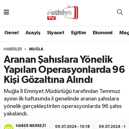
Genel
Muğla Nöbetçi Eczaneler
Genel
Asayiş
Siyaset
Eğitim
Ekonomi
Mag
Siyaset
Muğla Hava Durumu
HABERLER
MUĞLA
Asayiş
Muğla Namaz Vakitleri
Aranan Şahıslara Yönelik
Eğitim
Muğla Trafik Yoğunluk Haritası
Yapılan Operasyonlarda 96
Kişi Gözaltına Alındı
Ekonomi
Süper Lig Puan Durumu ve Fikstür
Muğla İl Emniyet Müdürlüğü tarafından Temmuz
Kültür
Tüm Manşetler
ayının ilk haftasında il genelinde aranan şahıslara
yönelik gerçekleştirilen operasyonlarda 96 şahıs
Magazin
Son Dakika Haberleri
yakalandı.
Spor
Haber Arşivi
HABER MERKEZI
09.07.2024 - 10:18
09.07.2024 - 10