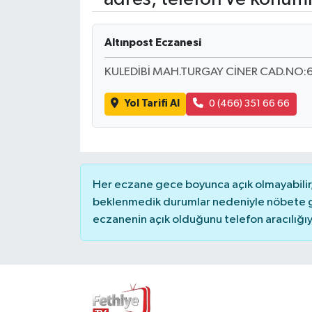
Turizm
Altınpost Eczanesi
KULEDİBİ MAH.TURGAY CİNER CAD.NO:
Yol Tarifi Al
0 (466) 351 66 66
Her eczane gece boyunca açık olmayabilir, 
beklenmedik durumlar nedeniyle nöbete g
eczanenin açık olduğunu telefon aracılığıyla 