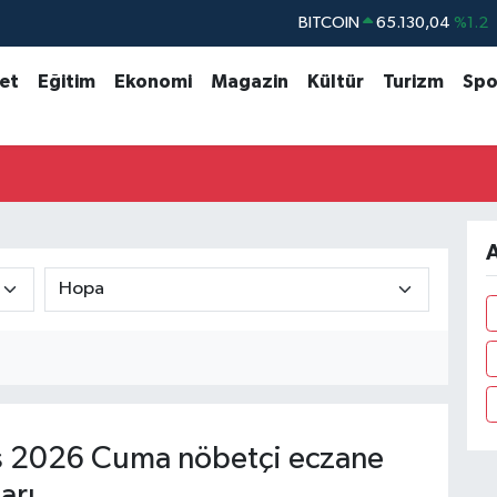
BITCOIN
65.130,04
%1.2
DOLAR
47,7106
%0.17
set
Eğitim
Ekonomi
Magazin
Kültür
Turizm
Spo
EURO
55,1652
%0.27
STERLİN
64,4046
%0.35
GRAM ALTIN
6618.49
%2.12
BİST100
13.773
%-19
A
 2026 Cuma nöbetçi eczane
arı