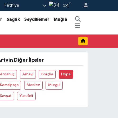
°
Fethiye
24
r
Sağlık
Seydikemer
Muğla
rtvin Diğer İlçeler
Ardanuç
Arhavi
Borçka
Hopa
Kemalpaşa
Merkez
Murgul
Şavşat
Yusufeli