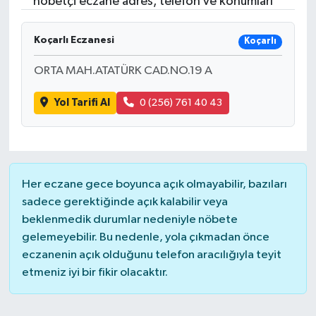
nöbetçi eczane adres, telefon ve konumları
Turizm
Koçarlı Eczanesi
Koçarlı
ORTA MAH.ATATÜRK CAD.NO.19 A
Yol Tarifi Al
0 (256) 761 40 43
Her eczane gece boyunca açık olmayabilir, bazıları
sadece gerektiğinde açık kalabilir veya
beklenmedik durumlar nedeniyle nöbete
gelemeyebilir. Bu nedenle, yola çıkmadan önce
eczanenin açık olduğunu telefon aracılığıyla teyit
etmeniz iyi bir fikir olacaktır.