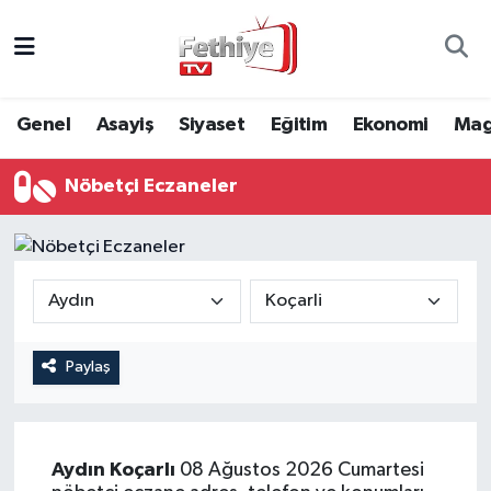
Genel
Muğla Nöbetçi Eczaneler
Genel
Asayiş
Siyaset
Eğitim
Ekonomi
Mag
Siyaset
Muğla Hava Durumu
Nöbetçi Eczaneler
Asayiş
Muğla Namaz Vakitleri
Eğitim
Muğla Trafik Yoğunluk Haritası
Ekonomi
Süper Lig Puan Durumu ve Fikstür
Kültür
Tüm Manşetler
Paylaş
Magazin
Son Dakika Haberleri
Aydın
Koçarlı
08 Ağustos 2026 Cumartesi
Spor
Haber Arşivi