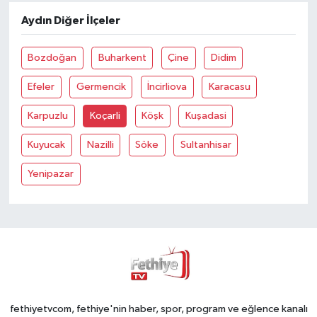
Aydın Diğer İlçeler
Bozdoğan
Buharkent
Çine
Didim
Efeler
Germencik
İncirliova
Karacasu
Karpuzlu
Koçarli
Köşk
Kuşadasi
Kuyucak
Nazilli
Söke
Sultanhisar
Yenipazar
fethiyetvcom, fethiye'nin haber, spor, program ve eğlence kanalı