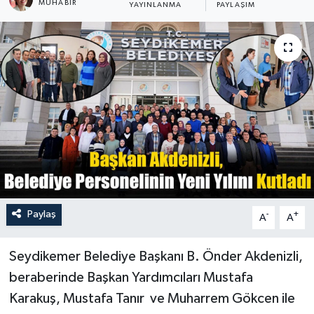
MUHABİR
YAYINLANMA
PAYLAŞIM
Turizm
Paylaş
-
+
A
A
Seydikemer Belediye Başkanı B. Önder Akdenizli,
beraberinde Başkan Yardımcıları Mustafa
Karakuş, Mustafa Tanır ve Muharrem Gökcen ile