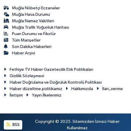
Muğla Nöbetçi Eczaneler
Muğla Hava Durumu
Muğla Namaz Vakitleri
Muğla Trafik Yoğunluk Haritası
Puan Durumu ve Fikstür
Tüm Manşetler
Son Dakika Haberleri
Haber Arşivi
Fethiye TV Haber Gazetecilik Etik Politikaları
Gizlilik Sözleşmesi
Haber Doğrulama ve Doğruluk Kontrolü Politikası
Haber düzeltme politikamız
Hakkımızda
İlan_verme
İletişim
Yayın İlkelerimiz
Copyright © 2025. Sitemizden İzinsiz Haber
RSS
Kullanılmaz