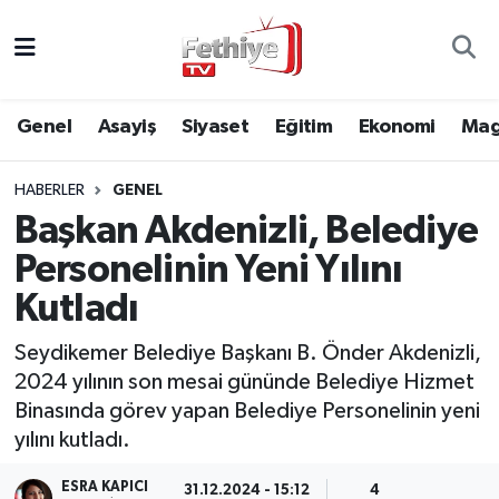
Genel
Muğla Nöbetçi Eczaneler
Genel
Asayiş
Siyaset
Eğitim
Ekonomi
Mag
Siyaset
Muğla Hava Durumu
HABERLER
GENEL
Asayiş
Muğla Namaz Vakitleri
Başkan Akdenizli, Belediye
Eğitim
Muğla Trafik Yoğunluk Haritası
Personelinin Yeni Yılını
Kutladı
Ekonomi
Süper Lig Puan Durumu ve Fikstür
Seydikemer Belediye Başkanı B. Önder Akdenizli,
Kültür
Tüm Manşetler
2024 yılının son mesai gününde Belediye Hizmet
Binasında görev yapan Belediye Personelinin yeni
Magazin
Son Dakika Haberleri
yılını kutladı.
Spor
Haber Arşivi
ESRA KAPICI
31.12.2024 - 15:12
4