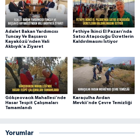
Adalet Bakan Yardımcısı
Fethiye İkinci El Pazarı’nda
Tuncay Ve Başsavcı
Satıcı Ataçocuğu Ücretlerin
Kayaközü'nden Vali
Kaldırılmasını İstiyor
Akbıyık'a Ziyaret
Gökçeovacık Mahallesi'nde
Karaçulha Avdan
Hasar Tespit Çalışmaları
Mevkii'nde Çevre Temizliği
Tamamlandı
Yorumlar