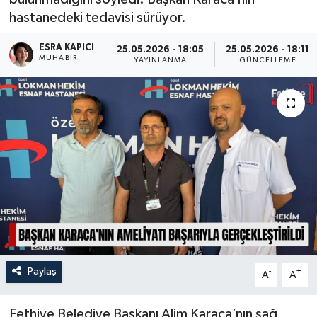
hastanedeki tedavisi sürüyor.
Turizm
ESRA KAPICI
25.05.2026 - 18:05
25.05.2026 - 18:11
MUHABİR
YAYINLANMA
GÜNCELLEME
Paylaş
-
+
A
A
Fethiye Belediye Başkanı Alim Karaca’nın sağ