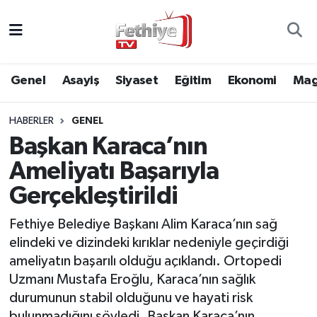
Genel
Muğla Nöbetçi Eczaneler
Genel
Asayiş
Siyaset
Eğitim
Ekonomi
Mag
Siyaset
Muğla Hava Durumu
HABERLER
GENEL
Asayiş
Muğla Namaz Vakitleri
Başkan Karaca’nın
Eğitim
Muğla Trafik Yoğunluk Haritası
Ameliyatı Başarıyla
Gerçekleştirildi
Ekonomi
Süper Lig Puan Durumu ve Fikstür
Fethiye Belediye Başkanı Alim Karaca’nın sağ
Kültür
Tüm Manşetler
elindeki ve dizindeki kırıklar nedeniyle geçirdiği
ameliyatın başarılı olduğu açıklandı. Ortopedi
Magazin
Son Dakika Haberleri
Uzmanı Mustafa Eroğlu, Karaca’nın sağlık
durumunun stabil olduğunu ve hayati risk
Spor
Haber Arşivi
bulunmadığını söyledi. Başkan Karaca’nın