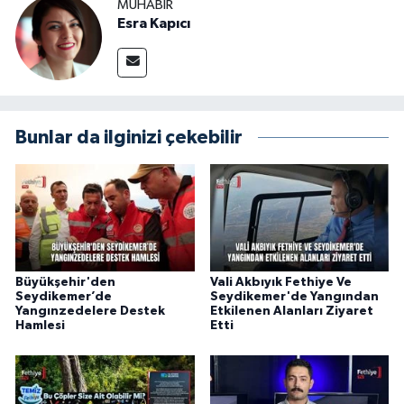
MUHABİR
Esra Kapıcı
Bunlar da ilginizi çekebilir
Büyükşehir'den
Vali Akbıyık Fethiye Ve
Seydikemer’de
Seydikemer'de Yangından
Yangınzedelere Destek
Etkilenen Alanları Ziyaret
Hamlesi
Etti