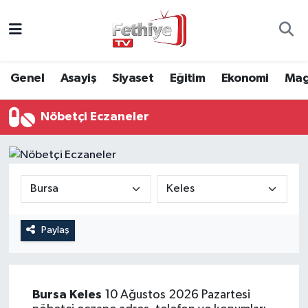
Genel
Muğla Nöbetçi Eczaneler
Genel
Asayiş
Siyaset
Eğitim
Ekonomi
Mag
Siyaset
Muğla Hava Durumu
Nöbetçi Eczaneler
Asayiş
Muğla Namaz Vakitleri
Eğitim
Muğla Trafik Yoğunluk Haritası
Ekonomi
Süper Lig Puan Durumu ve Fikstür
Kültür
Tüm Manşetler
Paylaş
Magazin
Son Dakika Haberleri
Bursa
Keles
10 Ağustos 2026 Pazartesi
Spor
Haber Arşivi