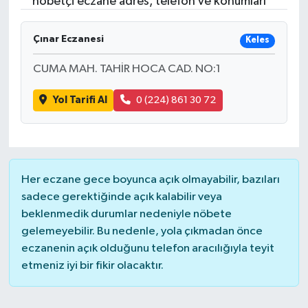
nöbetçi eczane adres, telefon ve konumları
Turizm
Çınar Eczanesi
Keles
CUMA MAH. TAHİR HOCA CAD. NO:1
Yol Tarifi Al
0 (224) 861 30 72
Her eczane gece boyunca açık olmayabilir, bazıları
sadece gerektiğinde açık kalabilir veya
beklenmedik durumlar nedeniyle nöbete
gelemeyebilir. Bu nedenle, yola çıkmadan önce
eczanenin açık olduğunu telefon aracılığıyla teyit
etmeniz iyi bir fikir olacaktır.