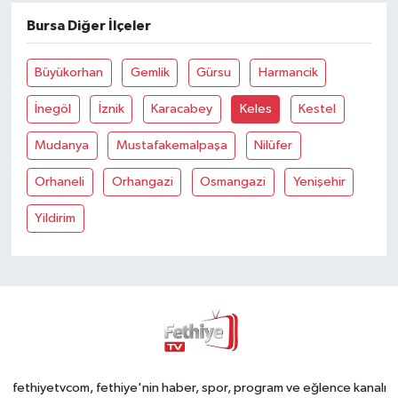
Bursa Diğer İlçeler
Büyükorhan
Gemlik
Gürsu
Harmancik
İnegöl
İznik
Karacabey
Keles
Kestel
Mudanya
Mustafakemalpaşa
Nilüfer
Orhaneli
Orhangazi
Osmangazi
Yenişehir
Yildirim
fethiyetvcom, fethiye'nin haber, spor, program ve eğlence kanalı