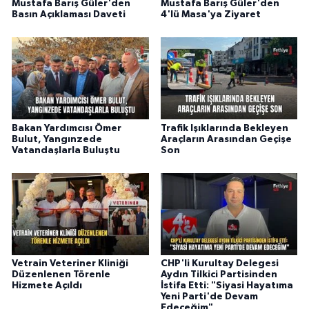
Mustafa Barış Güler'den
Mustafa Barış Güler'den
Basın Açıklaması Daveti
4'lü Masa'ya Ziyaret
Bakan Yardımcısı Ömer
Trafik Işıklarında Bekleyen
Bulut, Yangınzede
Araçların Arasından Geçişe
Vatandaşlarla Buluştu
Son
Vetrain Veteriner Kliniği
CHP'li Kurultay Delegesi
Düzenlenen Törenle
Aydın Tilkici Partisinden
Hizmete Açıldı
İstifa Etti: "Siyasi Hayatıma
Yeni Parti'de Devam
Edeceğim"