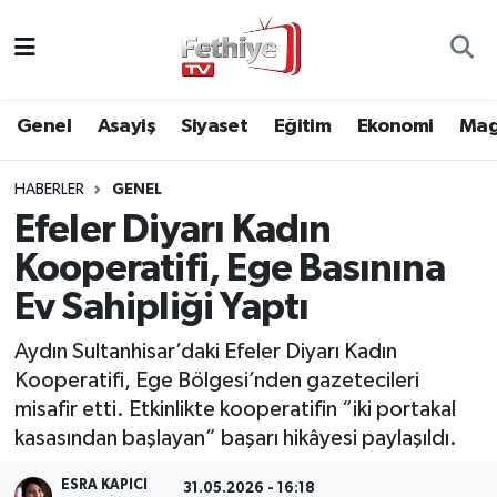
Genel
Muğla Nöbetçi Eczaneler
Genel
Asayiş
Siyaset
Eğitim
Ekonomi
Mag
Siyaset
Muğla Hava Durumu
HABERLER
GENEL
Asayiş
Muğla Namaz Vakitleri
Efeler Diyarı Kadın
Eğitim
Muğla Trafik Yoğunluk Haritası
Kooperatifi, Ege Basınına
Ev Sahipliği Yaptı
Ekonomi
Süper Lig Puan Durumu ve Fikstür
Aydın Sultanhisar’daki Efeler Diyarı Kadın
Kültür
Tüm Manşetler
Kooperatifi, Ege Bölgesi’nden gazetecileri
misafir etti. Etkinlikte kooperatifin “iki portakal
Magazin
Son Dakika Haberleri
kasasından başlayan” başarı hikâyesi paylaşıldı.
Spor
Haber Arşivi
ESRA KAPICI
31.05.2026 - 16:18