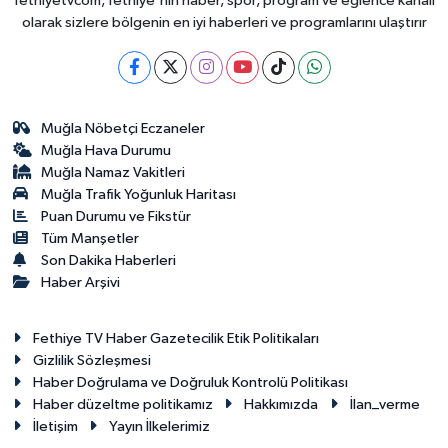
fethiyetvcom, fethiye'nin haber, spor, program ve eğlence kanalı
olarak sizlere bölgenin en iyi haberleri ve programlarını ulaştırır
Muğla Nöbetçi Eczaneler
Muğla Hava Durumu
Muğla Namaz Vakitleri
Muğla Trafik Yoğunluk Haritası
Puan Durumu ve Fikstür
Tüm Manşetler
Son Dakika Haberleri
Haber Arşivi
Fethiye TV Haber Gazetecilik Etik Politikaları
Gizlilik Sözleşmesi
Haber Doğrulama ve Doğruluk Kontrolü Politikası
Haber düzeltme politikamız
Hakkımızda
İlan_verme
İletişim
Yayın İlkelerimiz