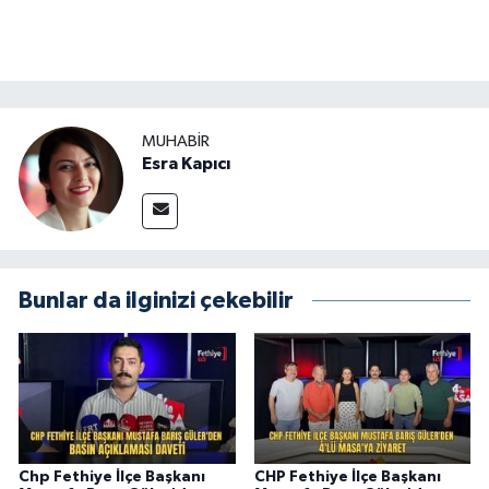
MUHABİR
Esra Kapıcı
Bunlar da ilginizi çekebilir
Chp Fethiye İlçe Başkanı
CHP Fethiye İlçe Başkanı