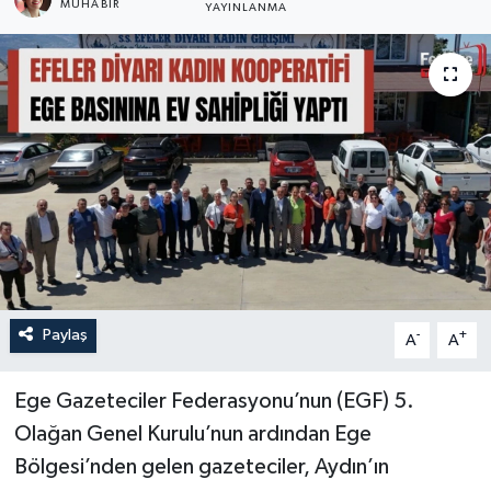
MUHABİR
YAYINLANMA
Turizm
Paylaş
-
+
A
A
Ege Gazeteciler Federasyonu’nun (EGF) 5.
Olağan Genel Kurulu’nun ardından Ege
Bölgesi’nden gelen gazeteciler, Aydın’ın