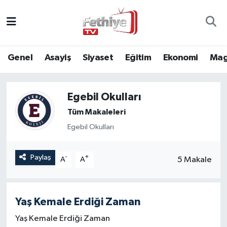
Genel
Muğla Nöbetçi Eczaneler
Genel
Asayiş
Siyaset
Eğitim
Ekonomi
Mag
Siyaset
Muğla Hava Durumu
Asayiş
Muğla Namaz Vakitleri
Egebil Okulları
Tüm Makaleleri
Eğitim
Muğla Trafik Yoğunluk Haritası
Egebil Okulları
Ekonomi
Süper Lig Puan Durumu ve Fikstür
Paylaş
-
+
5 Makale
A
A
Kültür
Tüm Manşetler
Magazin
Son Dakika Haberleri
Yaş Kemale Erdiği Zaman
Yaş Kemale Erdiği Zaman
Spor
Haber Arşivi