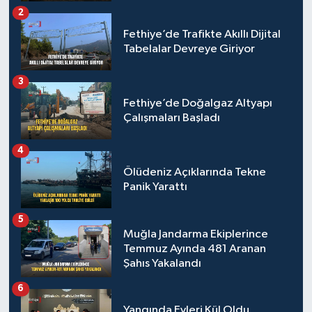
2
Fethiye’de Trafikte Akıllı Dijital
Tabelalar Devreye Giriyor
3
Fethiye’de Doğalgaz Altyapı
Çalışmaları Başladı
4
Ölüdeniz Açıklarında Tekne
Panik Yarattı
5
Muğla Jandarma Ekiplerince
Temmuz Ayında 481 Aranan
Şahıs Yakalandı
6
Yangında Evleri Kül Oldu,