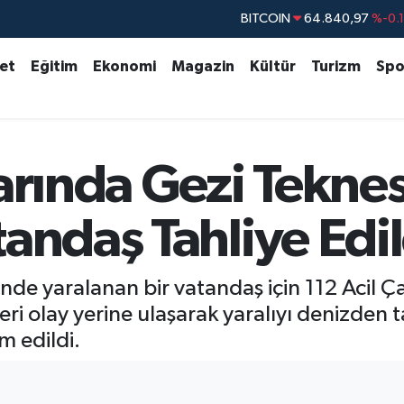
BITCOIN
64.840,97
%-0.
DOLAR
47,7436
%0.
set
Eğitim
Ekonomi
Magazin
Kültür
Turizm
Spo
EURO
55,2510
%0.
STERLİN
64,4811
%0.
GRAM ALTIN
6660.55
%
larında Gezi Tekne
BİST100
13.779
%-
andaş Tahliye Edil
inde yaralanan bir vatandaş için 112 Acil 
ri olay yerine ulaşarak yaralıyı denizden ta
im edildi.