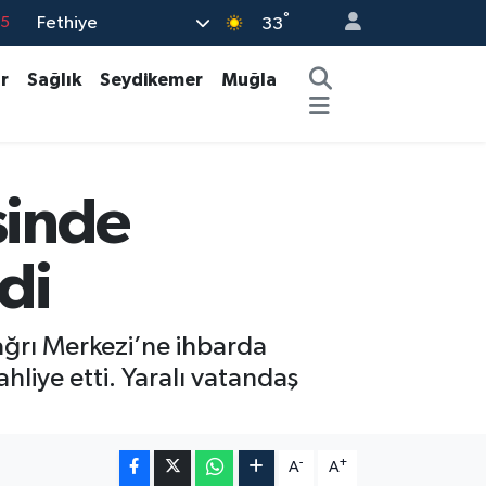
°
Fethiye
15
33
18
r
Sağlık
Seydikemer
Muğla
32
38
0
sinde
14
di
Çağrı Merkezi’ne ihbarda
hliye etti. Yaralı vatandaş
-
+
A
A