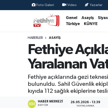
Foto Galeri
Video
Yazarlar
Genel
Asayiş
Siya
Genel
Muğla Nöbetçi Eczaneler
Türkiye
KÜNYE
Siyaset
Muğla Hava Durumu
HABERLER
ASAYIŞ
Asayiş
Muğla Namaz Vakitleri
Fethiye Açık
Eğitim
Muğla Trafik Yoğunluk Haritası
Yaralanan Vat
Ekonomi
Süper Lig Puan Durumu ve Fikstür
Fethiye açıklarında gezi teknes
Kültür
Tüm Manşetler
bulunuldu. Sahil Güvenlik ekiple
kıyıda 112 sağlık ekiplerine tesl
Magazin
Son Dakika Haberleri
HABER MERKEZI
26.05.2026 - 13:39
Spor
Haber Arşivi
EDITÖR
YAYINLANMA