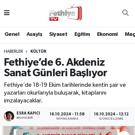
Genel
Muğla Nöbetçi Eczaneler
Genel
Asayiş
Siyaset
Eğitim
Ekonomi
Mag
Siyaset
Muğla Hava Durumu
HABERLER
KÜLTÜR
Asayiş
Muğla Namaz Vakitleri
Fethiye’de 6. Akdeniz
Eğitim
Muğla Trafik Yoğunluk Haritası
Sanat Günleri Başlıyor
Ekonomi
Süper Lig Puan Durumu ve Fikstür
Fethiye’de 18-19 Ekim tarihlerinde kentin şair ve
yazarları okurlarıyla buluşarak, kitaplarını
Kültür
Tüm Manşetler
imzalayacaklar.
ESRA KAPICI
16.10.2024 - 11:58
16.10.2024 - 12:12
Magazin
Son Dakika Haberleri
MUHABİR
YAYINLANMA
GÜNCELLEME
Spor
Haber Arşivi