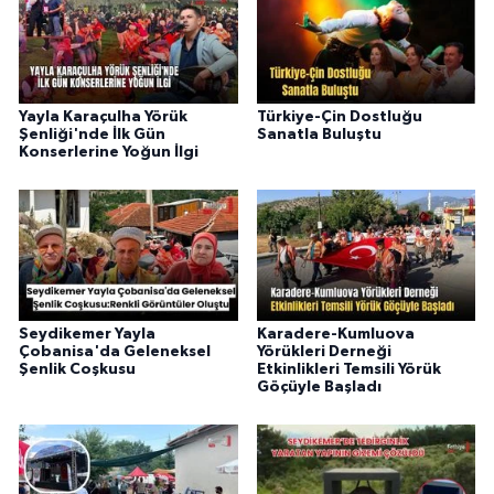
Yayla Karaçulha Yörük
Türkiye-Çin Dostluğu
Şenliği'nde İlk Gün
Sanatla Buluştu
Konserlerine Yoğun İlgi
Seydikemer Yayla
Karadere-Kumluova
Çobanisa'da Geleneksel
Yörükleri Derneği
Şenlik Coşkusu
Etkinlikleri Temsili Yörük
Göçüyle Başladı