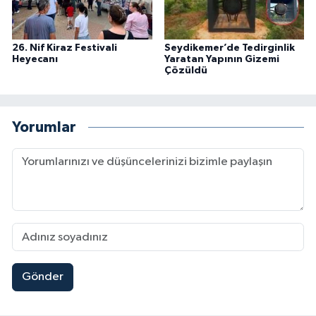
26. Nif Kiraz Festivali
Seydikemer’de Tedirginlik
Heyecanı
Yaratan Yapının Gizemi
Çözüldü
Yorumlar
Gönder