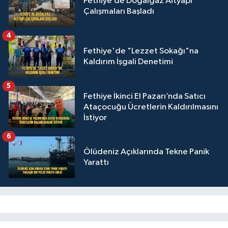
Fethiye’de Doğalgaz Altyapı
Çalışmaları Başladı
4
Fethiye'de "Lezzet Sokağı"na
Kaldırım İşgali Denetimi
5
Fethiye İkinci El Pazarı’nda Satıcı
Ataçocuğu Ücretlerin Kaldırılmasını
İstiyor
6
Ölüdeniz Açıklarında Tekne Panik
Yarattı