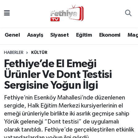
Genel
Muğla Nöbetçi Eczaneler
Genel
Asayiş
Siyaset
Eğitim
Ekonomi
Mag
Siyaset
Muğla Hava Durumu
HABERLER
KÜLTÜR
Asayiş
Muğla Namaz Vakitleri
Fethiye’de El Emeği
Eğitim
Muğla Trafik Yoğunluk Haritası
Ürünler Ve Dont Testisi
Sergisine Yoğun İlgi
Ekonomi
Süper Lig Puan Durumu ve Fikstür
Fethiye’nin Esenköy Mahallesi’nde düzenlenen
Kültür
Tüm Manşetler
sergide, Halk Eğitim Merkezi kursiyerlerinin el
emeği ürünleriyle birlikte iki asırlık geçmişe sahip
Magazin
Son Dakika Haberleri
Yörük geleneği “Dont testisi” de uygulamalı
olarak tanıtıldı. Fethiye’de gerçekleştirilen etkinlik
Spor
Haber Arşivi
vatandaşlardan yoğun ilgi gördü.