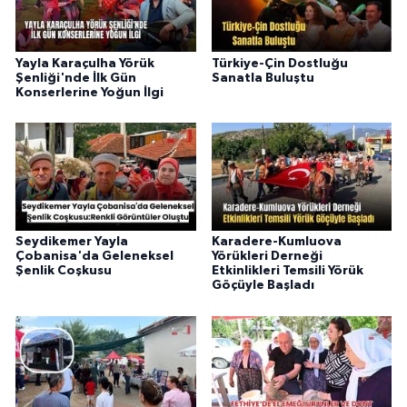
Yayla Karaçulha Yörük
Türkiye-Çin Dostluğu
Şenliği'nde İlk Gün
Sanatla Buluştu
Konserlerine Yoğun İlgi
Seydikemer Yayla
Karadere-Kumluova
Çobanisa'da Geleneksel
Yörükleri Derneği
Şenlik Coşkusu
Etkinlikleri Temsili Yörük
Göçüyle Başladı