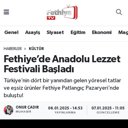
Genel
Muğla Nöbetçi Eczaneler
Genel
Asayiş
Siyaset
Eğitim
Ekonomi
Mag
Siyaset
Muğla Hava Durumu
HABERLER
KÜLTÜR
Asayiş
Muğla Namaz Vakitleri
Fethiye’de Anadolu Lezzet
Eğitim
Muğla Trafik Yoğunluk Haritası
Festivali Başladı
Ekonomi
Süper Lig Puan Durumu ve Fikstür
Türkiye’nin dört bir yanından gelen yöresel tatlar
ve eşsiz ürünler Fethiye Patlangıç Pazaryeri’nde
Kültür
Tüm Manşetler
buluştu!
ONUR ÇADIR
06.01.2025 - 14:53
07.01.2025 - 11:05
Magazin
Son Dakika Haberleri
MUHABİR
YAYINLANMA
GÜNCELLEME
Spor
Haber Arşivi