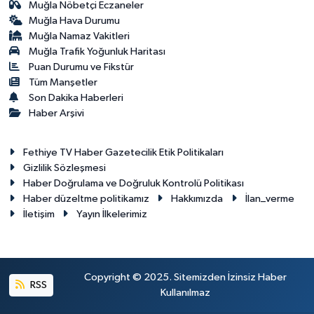
Muğla Nöbetçi Eczaneler
Muğla Hava Durumu
Muğla Namaz Vakitleri
Muğla Trafik Yoğunluk Haritası
Puan Durumu ve Fikstür
Tüm Manşetler
Son Dakika Haberleri
Haber Arşivi
Fethiye TV Haber Gazetecilik Etik Politikaları
Gizlilik Sözleşmesi
Haber Doğrulama ve Doğruluk Kontrolü Politikası
Haber düzeltme politikamız
Hakkımızda
İlan_verme
İletişim
Yayın İlkelerimiz
Copyright © 2025. Sitemizden İzinsiz Haber
RSS
Kullanılmaz