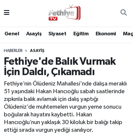
Genel
Muğla Nöbetçi Eczaneler
Genel
Asayiş
Siyaset
Eğitim
Ekonomi
Mag
Siyaset
Muğla Hava Durumu
HABERLER
ASAYIŞ
Asayiş
Muğla Namaz Vakitleri
Fethiye'de Balık Vurmak
Eğitim
Muğla Trafik Yoğunluk Haritası
İçin Daldı, Çıkamadı
Ekonomi
Süper Lig Puan Durumu ve Fikstür
Fethiye’nin Ölüdeniz Mahallesi'nde dalışa meraklı
51 yaşındaki Hakan Hancıoğlu sabah saatlerinde
Kültür
Tüm Manşetler
zıpkınla balık avlamak için dalış yaptığı
Ölüdeniz’de muhtemelen vurgun yeme sonucu
Magazin
Son Dakika Haberleri
boğularak hayatını kaybetti. Hakan
Hancıoğlu’nun yaklaşık 30 kiloluk bir balığı takip
Spor
Haber Arşivi
ettiği sırada vurgun yediği sanılıyor.