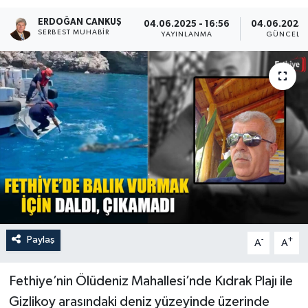
ERDOĞAN CANKUŞ
Turizm
04.06.2025 - 16:56
04.06.2025 -
SERBEST MUHABIR
YAYINLANMA
GÜNCELL
Paylaş
-
+
A
A
Fethiye’nin Ölüdeniz Mahallesi’nde Kıdrak Plajı ile
Gizlikoy arasındaki deniz yüzeyinde üzerinde