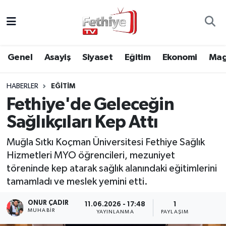
Genel
Muğla Nöbetçi Eczaneler
Genel
Asayiş
Siyaset
Eğitim
Ekonomi
Mag
Siyaset
Muğla Hava Durumu
HABERLER
EĞITIM
Asayiş
Muğla Namaz Vakitleri
Fethiye'de Geleceğin
Eğitim
Muğla Trafik Yoğunluk Haritası
Sağlıkçıları Kep Attı
Ekonomi
Süper Lig Puan Durumu ve Fikstür
Muğla Sıtkı Koçman Üniversitesi Fethiye Sağlık
Hizmetleri MYO öğrencileri, mezuniyet
Kültür
Tüm Manşetler
töreninde kep atarak sağlık alanındaki eğitimlerini
tamamladı ve meslek yemini etti.
Magazin
Son Dakika Haberleri
ONUR ÇADIR
11.06.2026 - 17:48
1
MUHABİR
YAYINLANMA
PAYLAŞIM
Spor
Haber Arşivi