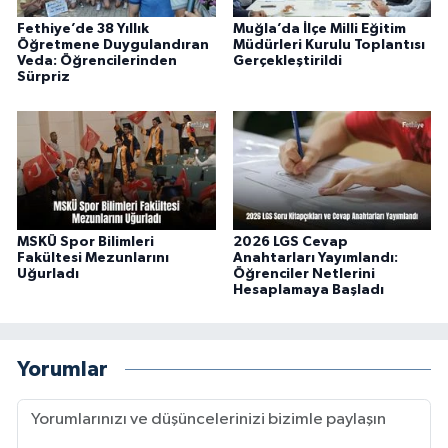
Fethiye’de 38 Yıllık
Muğla’da İlçe Milli Eğitim
Öğretmene Duygulandıran
Müdürleri Kurulu Toplantısı
Veda: Öğrencilerinden
Gerçekleştirildi
Sürpriz
MSKÜ Spor Bilimleri
2026 LGS Cevap
Fakültesi Mezunlarını
Anahtarları Yayımlandı:
Uğurladı
Öğrenciler Netlerini
Hesaplamaya Başladı
Yorumlar