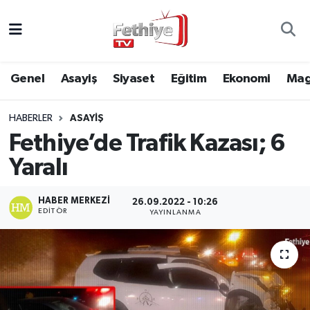
Genel
Muğla Nöbetçi Eczaneler
Genel
Asayiş
Siyaset
Eğitim
Ekonomi
Mag
Siyaset
Muğla Hava Durumu
HABERLER
ASAYIŞ
Asayiş
Muğla Namaz Vakitleri
Fethiye’de Trafik Kazası; 6
Eğitim
Muğla Trafik Yoğunluk Haritası
Yaralı
Ekonomi
Süper Lig Puan Durumu ve Fikstür
HABER MERKEZI
26.09.2022 - 10:26
EDITÖR
YAYINLANMA
Kültür
Tüm Manşetler
Magazin
Son Dakika Haberleri
Spor
Haber Arşivi