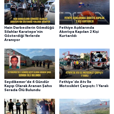
Hain Darbecilerin Gömdüğü
Fethiye Açıklarında
Silahlar Karatepe’nin
Akıntıya Kapılan 2 Kişi
Gösterdiği Yerlerde
Kurtarıldı
Aranıyor
Seydikemer’de 4 Gündür
Fethiye'de Atv İle
Kayıp Olarak Aranan Şahıs
Motosiklet Çarpıştı: 1 Yaralı
Serada Ölü Bulundu