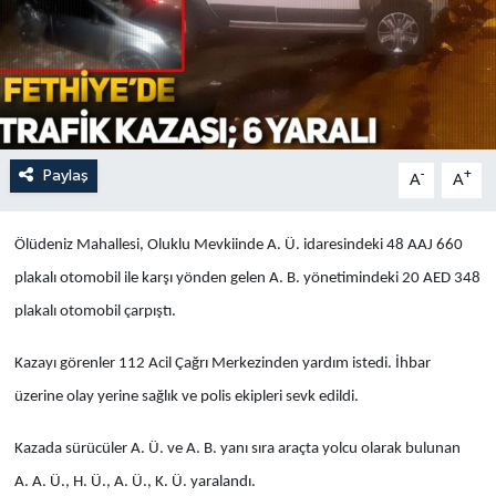
Turizm
Paylaş
-
+
A
A
Ölüdeniz Mahallesi, Oluklu Mevkiinde A. Ü. idaresindeki 48 AAJ 660
plakalı otomobil ile karşı yönden gelen A. B. yönetimindeki 20 AED 348
plakalı otomobil çarpıştı.
Kazayı görenler 112 Acil Çağrı Merkezinden yardım istedi. İhbar
üzerine olay yerine sağlık ve polis ekipleri sevk edildi.
Kazada sürücüler A. Ü. ve A. B. yanı sıra araçta yolcu olarak bulunan
A. A. Ü., H. Ü., A. Ü., K. Ü. yaralandı.