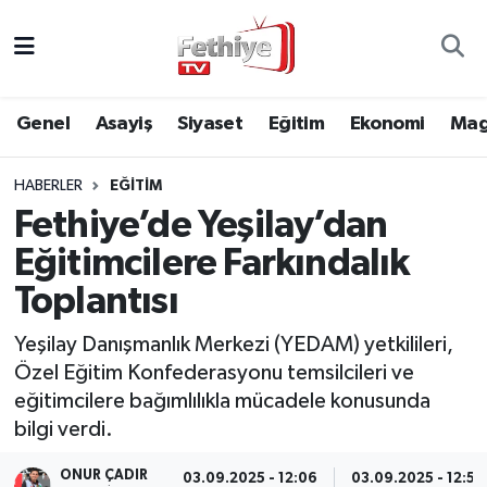
Genel
Muğla Nöbetçi Eczaneler
Genel
Asayiş
Siyaset
Eğitim
Ekonomi
Mag
Siyaset
Muğla Hava Durumu
HABERLER
EĞITIM
Asayiş
Muğla Namaz Vakitleri
Fethiye’de Yeşilay’dan
Eğitim
Muğla Trafik Yoğunluk Haritası
Eğitimcilere Farkındalık
Toplantısı
Ekonomi
Süper Lig Puan Durumu ve Fikstür
Yeşilay Danışmanlık Merkezi (YEDAM) yetkilileri,
Kültür
Tüm Manşetler
Özel Eğitim Konfederasyonu temsilcileri ve
eğitimcilere bağımlılıkla mücadele konusunda
Magazin
Son Dakika Haberleri
bilgi verdi.
Spor
Haber Arşivi
ONUR ÇADIR
03.09.2025 - 12:06
03.09.2025 - 12:51