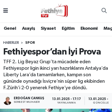
Genel
Muğla Nöbetçi Eczaneler
Genel
Asayiş
Siyaset
Eğitim
Ekonomi
Mag
Siyaset
Muğla Hava Durumu
HABERLER
SPOR
Asayiş
Muğla Namaz Vakitleri
Fethiyespor’dan İyi Prova
Eğitim
Muğla Trafik Yoğunluk Haritası
TFF 2. Lig Beyaz Grup’ta mücadele eden
Fethiyespor ligin ikinci yarı hazırlıklarını Antalya’da
Ekonomi
Süper Lig Puan Durumu ve Fikstür
Liberty Lara’da tamamlarken, kampın son
gününde oynadığı İsviçre’nin süper lig ekibinden
Kültür
Tüm Manşetler
F.Zürih’i 2-0 yenerek Fethiye’ye döndü.
Magazin
Son Dakika Haberleri
ERDOĞAN CANKUŞ
13.01.2025 - 17:17
13.01.2025 - 1
SERBEST MUHABIR
YAYINLANMA
GÜNCELLEM
Spor
Haber Arşivi