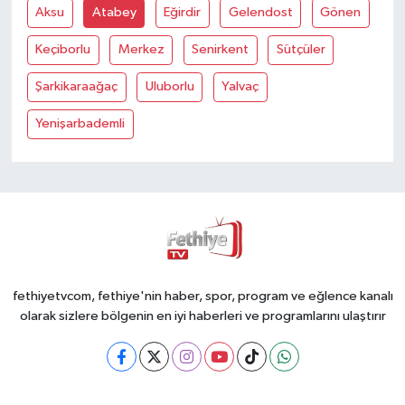
Aksu
Atabey
Eğirdir
Gelendost
Gönen
Keçiborlu
Merkez
Senirkent
Sütçüler
Şarkikaraağaç
Uluborlu
Yalvaç
Yenişarbademli
fethiyetvcom, fethiye'nin haber, spor, program ve eğlence kanalı
olarak sizlere bölgenin en iyi haberleri ve programlarını ulaştırır