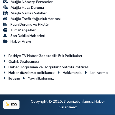
Muğla Nöbetçi Eczaneler
Muğla Hava Durumu
Muğla Namaz Vakitleri
Muğla Trafik Yoğunluk Haritası
Puan Durumu ve Fikstür
Tüm Manşetler
Son Dakika Haberleri
Haber Arşivi
Fethiye TV Haber Gazetecilik Etik Politikaları
Gizlilik Sözleşmesi
Haber Doğrulama ve Doğruluk Kontrolü Politikası
Haber düzeltme politikamız
Hakkımızda
İlan_verme
İletişim
Yayın İlkelerimiz
Copyright © 2025. Sitemizden İzinsiz Haber
RSS
Kullanılmaz