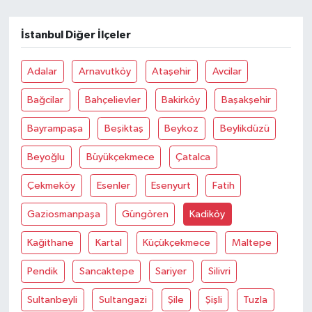
İstanbul Diğer İlçeler
Adalar
Arnavutköy
Ataşehir
Avcilar
Bağcilar
Bahçelievler
Bakirköy
Başakşehir
Bayrampaşa
Beşiktaş
Beykoz
Beylikdüzü
Beyoğlu
Büyükçekmece
Çatalca
Çekmeköy
Esenler
Esenyurt
Fatih
Gaziosmanpaşa
Güngören
Kadiköy
Kağithane
Kartal
Küçükçekmece
Maltepe
Pendik
Sancaktepe
Sariyer
Silivri
Sultanbeyli
Sultangazi
Şile
Şişli
Tuzla