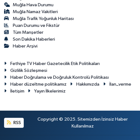
Muğla Hava Durumu
Muğla Namaz Vakitleri
Muğla Trafik Yoğunluk Haritası
Puan Durumu ve Fikstür
Tüm Manşetler
Son Dakika Haberleri
Haber Arşivi
Fethiye TV Haber Gazetecilik Etik Politikaları
Gizlilik Sözleşmesi
Haber Doğrulama ve Doğruluk Kontrolü Politikası
Haber düzeltme politikamız
Hakkımızda
İlan_verme
İletişim
Yayın İlkelerimiz
Copyright © 2025. Sitemizden İzinsiz Haber
RSS
Kullanılmaz