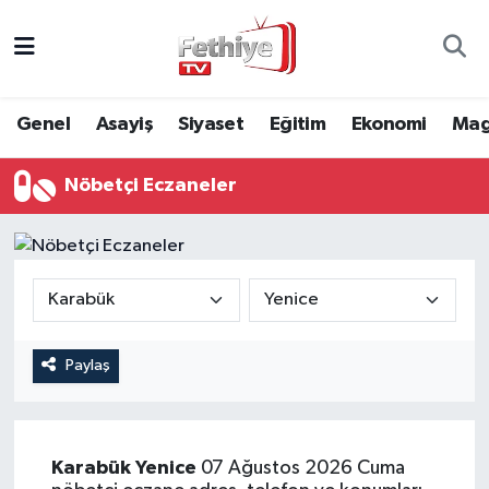
Genel
Muğla Nöbetçi Eczaneler
Genel
Asayiş
Siyaset
Eğitim
Ekonomi
Mag
Siyaset
Muğla Hava Durumu
Nöbetçi Eczaneler
Asayiş
Muğla Namaz Vakitleri
Eğitim
Muğla Trafik Yoğunluk Haritası
Ekonomi
Süper Lig Puan Durumu ve Fikstür
Kültür
Tüm Manşetler
Paylaş
Magazin
Son Dakika Haberleri
Karabük
Yenice
07 Ağustos 2026 Cuma
Spor
Haber Arşivi