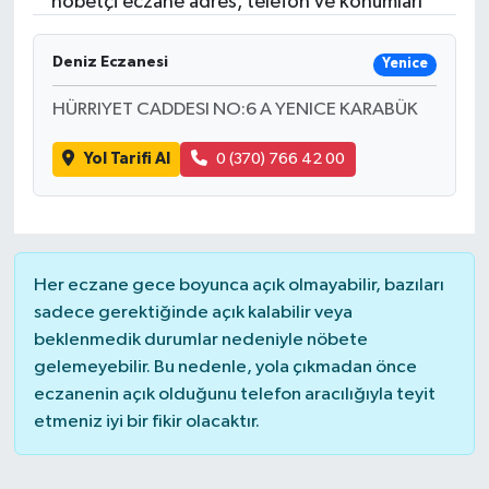
nöbetçi eczane adres, telefon ve konumları
Turizm
Deniz Eczanesi
Yenice
HÜRRIYET CADDESI NO:6 A YENICE KARABÜK
Yol Tarifi Al
0 (370) 766 42 00
Her eczane gece boyunca açık olmayabilir, bazıları
sadece gerektiğinde açık kalabilir veya
beklenmedik durumlar nedeniyle nöbete
gelemeyebilir. Bu nedenle, yola çıkmadan önce
eczanenin açık olduğunu telefon aracılığıyla teyit
etmeniz iyi bir fikir olacaktır.