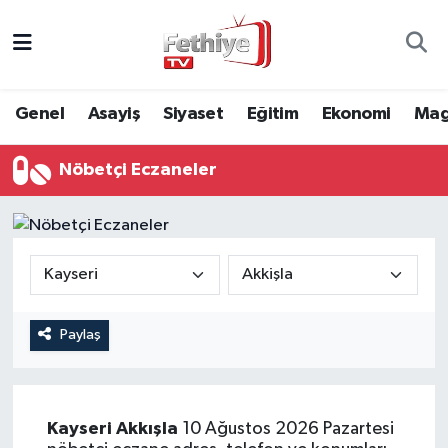
Genel
Muğla Nöbetçi Eczaneler
Genel
Asayiş
Siyaset
Eğitim
Ekonomi
Mag
Siyaset
Muğla Hava Durumu
Nöbetçi Eczaneler
Asayiş
Muğla Namaz Vakitleri
Eğitim
Muğla Trafik Yoğunluk Haritası
Ekonomi
Süper Lig Puan Durumu ve Fikstür
Kültür
Tüm Manşetler
Paylaş
Magazin
Son Dakika Haberleri
Kayseri
Akkışla
10 Ağustos 2026 Pazartesi
Spor
Haber Arşivi