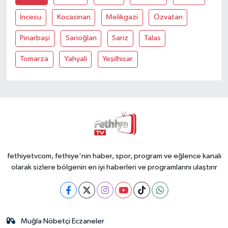
İncesu
Kocasinan
Melikgazi
Özvatan
Pinarbaşi
Sarioğlan
Sariz
Talas
Tomarza
Yahyali
Yeşilhisar
fethiyetvcom, fethiye'nin haber, spor, program ve eğlence kanalı
olarak sizlere bölgenin en iyi haberleri ve programlarını ulaştırır
Muğla Nöbetçi Eczaneler