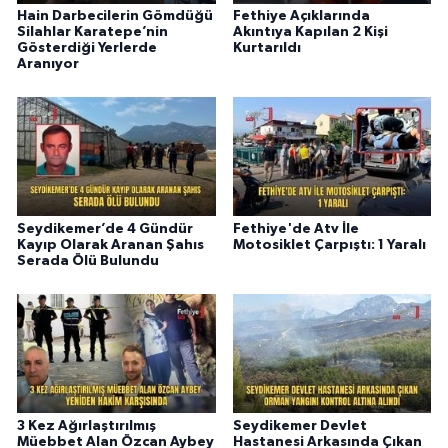
Hain Darbecilerin Gömdüğü
Fethiye Açıklarında
Silahlar Karatepe’nin
Akıntıya Kapılan 2 Kişi
Gösterdiği Yerlerde
Kurtarıldı
Aranıyor
Seydikemer’de 4 Gündür
Fethiye'de Atv İle
Kayıp Olarak Aranan Şahıs
Motosiklet Çarpıştı: 1 Yaralı
Serada Ölü Bulundu
3 Kez Ağırlaştırılmış
Seydikemer Devlet
Müebbet Alan Özcan Aybey
Hastanesi Arkasında Çıkan