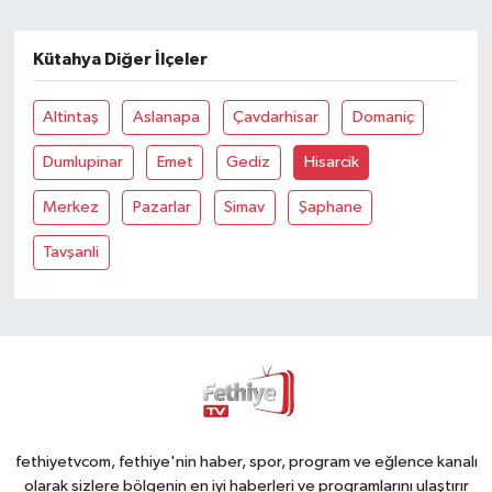
Kütahya Diğer İlçeler
Altintaş
Aslanapa
Çavdarhisar
Domaniç
Dumlupinar
Emet
Gediz
Hisarcik
Merkez
Pazarlar
Simav
Şaphane
Tavşanli
fethiyetvcom, fethiye'nin haber, spor, program ve eğlence kanalı
olarak sizlere bölgenin en iyi haberleri ve programlarını ulaştırır