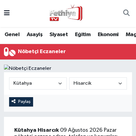
Genel
Muğla Nöbetçi Eczaneler
Genel
Asayiş
Siyaset
Eğitim
Ekonomi
Mag
Siyaset
Muğla Hava Durumu
Nöbetçi Eczaneler
Asayiş
Muğla Namaz Vakitleri
Eğitim
Muğla Trafik Yoğunluk Haritası
Ekonomi
Süper Lig Puan Durumu ve Fikstür
Kültür
Tüm Manşetler
Paylaş
Magazin
Son Dakika Haberleri
Kütahya
Hisarcık
09 Ağustos 2026 Pazar
Spor
Haber Arşivi