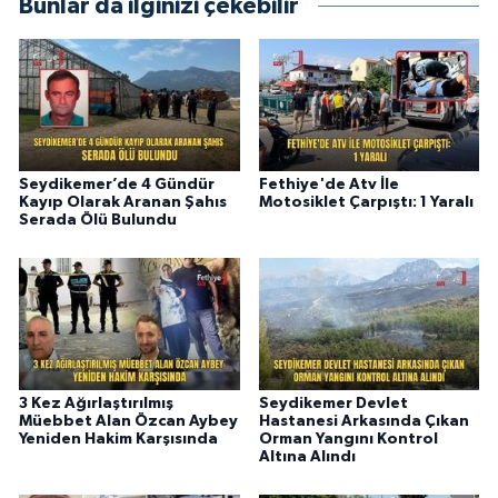
Bunlar da ilginizi çekebilir
Seydikemer’de 4 Gündür
Fethiye'de Atv İle
Kayıp Olarak Aranan Şahıs
Motosiklet Çarpıştı: 1 Yaralı
Serada Ölü Bulundu
3 Kez Ağırlaştırılmış
Seydikemer Devlet
Müebbet Alan Özcan Aybey
Hastanesi Arkasında Çıkan
Yeniden Hakim Karşısında
Orman Yangını Kontrol
Altına Alındı