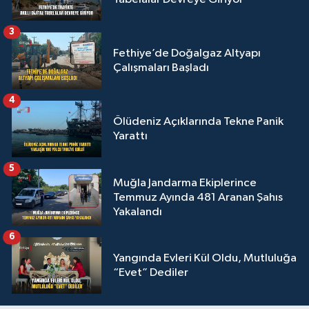
3
Fethiye’de Doğalgaz Altyapı
Çalışmaları Başladı
4
Ölüdeniz Açıklarında Tekne Panik
Yarattı
5
Muğla Jandarma Ekiplerince
Temmuz Ayında 481 Aranan Şahıs
Yakalandı
6
Yangında Evleri Kül Oldu, Mutluluğa
“Evet” Dediler