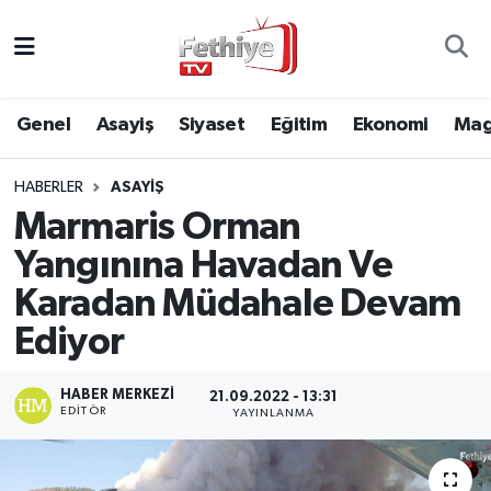
Genel
Muğla Nöbetçi Eczaneler
Genel
Asayiş
Siyaset
Eğitim
Ekonomi
Mag
Siyaset
Muğla Hava Durumu
HABERLER
ASAYIŞ
Asayiş
Muğla Namaz Vakitleri
Marmaris Orman
Eğitim
Muğla Trafik Yoğunluk Haritası
Yangınına Havadan Ve
Karadan Müdahale Devam
Ekonomi
Süper Lig Puan Durumu ve Fikstür
Ediyor
Kültür
Tüm Manşetler
HABER MERKEZI
21.09.2022 - 13:31
EDITÖR
YAYINLANMA
Magazin
Son Dakika Haberleri
Spor
Haber Arşivi