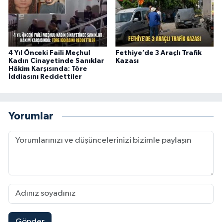
4 Yıl Önceki Faili Meçhul
Fethiye’de 3 Araçlı Trafik
Kadın Cinayetinde Sanıklar
Kazası
Hâkim Karşısında: Töre
İddiasını Reddettiler
Yorumlar
Gönder