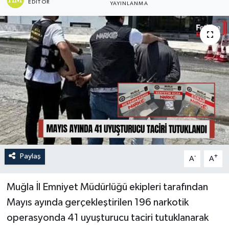
EDITÖR
YAYINLANMA
Turizm
Paylaş
-
+
A
A
Muğla İl Emniyet Müdürlüğü ekipleri tarafından
Mayıs ayında gerçekleştirilen 196 narkotik
operasyonda 41 uyuşturucu taciri tutuklanarak