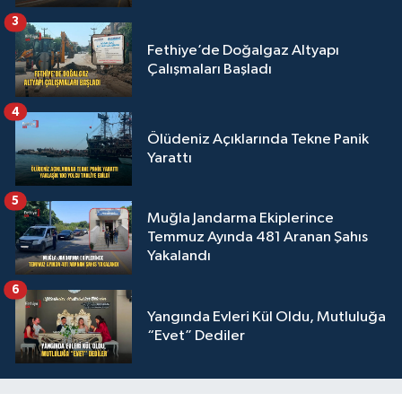
3
Fethiye’de Doğalgaz Altyapı
Çalışmaları Başladı
4
Ölüdeniz Açıklarında Tekne Panik
Yarattı
5
Muğla Jandarma Ekiplerince
Temmuz Ayında 481 Aranan Şahıs
Yakalandı
6
Yangında Evleri Kül Oldu, Mutluluğa
“Evet” Dediler