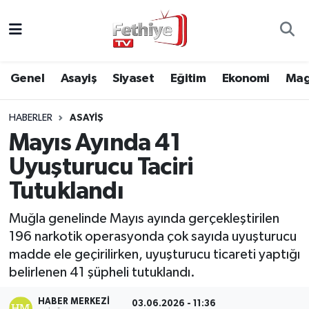
Genel
Muğla Nöbetçi Eczaneler
Genel
Asayiş
Siyaset
Eğitim
Ekonomi
Mag
Siyaset
Muğla Hava Durumu
HABERLER
ASAYIŞ
Asayiş
Muğla Namaz Vakitleri
Mayıs Ayında 41
Eğitim
Muğla Trafik Yoğunluk Haritası
Uyuşturucu Taciri
Tutuklandı
Ekonomi
Süper Lig Puan Durumu ve Fikstür
Muğla genelinde Mayıs ayında gerçekleştirilen
Kültür
Tüm Manşetler
196 narkotik operasyonda çok sayıda uyuşturucu
madde ele geçirilirken, uyuşturucu ticareti yaptığı
Magazin
Son Dakika Haberleri
belirlenen 41 şüpheli tutuklandı.
Spor
Haber Arşivi
HABER MERKEZI
03.06.2026 - 11:36