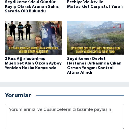
Seydikemer’de 4 Gündür
Fethiye'de Atv İle
Kayıp Olarak Aranan Şahıs
Motosiklet Çarpıştı: 1 Yaralı
Serada Ölü Bulundu
3 Kez Ağırlaştırılmış
Seydikemer Devlet
Müebbet Alan Özcan Aybey
Hastanesi Arkasında Çıkan
Yeniden Hakim Karşısında
Orman Yangını Kontrol
Altına Alındı
Yorumlar