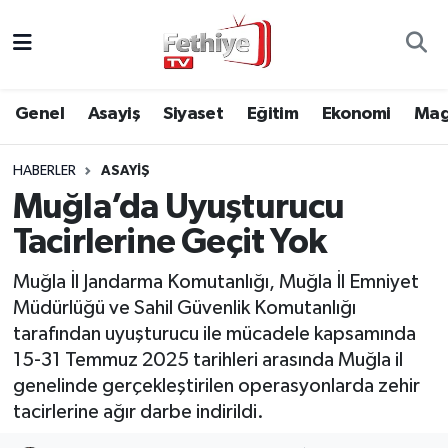
Genel
Muğla Nöbetçi Eczaneler
Genel
Asayiş
Siyaset
Eğitim
Ekonomi
Mag
Siyaset
Muğla Hava Durumu
HABERLER
ASAYIŞ
Asayiş
Muğla Namaz Vakitleri
Muğla’da Uyuşturucu
Eğitim
Muğla Trafik Yoğunluk Haritası
Tacirlerine Geçit Yok
Ekonomi
Süper Lig Puan Durumu ve Fikstür
Muğla İl Jandarma Komutanlığı, Muğla İl Emniyet
Müdürlüğü ve Sahil Güvenlik Komutanlığı
Kültür
Tüm Manşetler
tarafından uyuşturucu ile mücadele kapsamında
15-31 Temmuz 2025 tarihleri arasında Muğla il
Magazin
Son Dakika Haberleri
genelinde gerçekleştirilen operasyonlarda zehir
tacirlerine ağır darbe indirildi.
Spor
Haber Arşivi