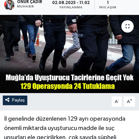
ONUR ÇADIR
02.08.2025 - 11:02
1
MUHABİR
YAYINLANMA
PAYLAŞIM
Turizm
Paylaş
-
+
A
A
İl genelinde düzenlenen 129 ayrı operasyonda
önemli miktarda uyuşturucu madde ile suç
unsurları ele geçirilirken, çok sayıda şüpheli