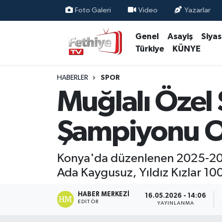
Foto Galeri
Video
Yazarlar
Genel
Asayiş
Siya
Genel
Muğla Nöbetçi Eczaneler
Türkiye
KÜNYE
Siyaset
Muğla Hava Durumu
HABERLER
SPOR
Asayiş
Muğla Namaz Vakitleri
Muğlalı Özel
Eğitim
Muğla Trafik Yoğunluk Haritası
Şampiyonu O
Ekonomi
Süper Lig Puan Durumu ve Fikstür
Konya'da düzenlenen 2025-202
Kültür
Tüm Manşetler
Ada Kaygusuz, Yıldız Kızlar 10
Magazin
Son Dakika Haberleri
HABER MERKEZI
16.05.2026 - 14:06
EDITÖR
YAYINLANMA
Spor
Haber Arşivi