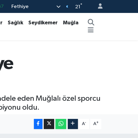
°
Fethiye
18
21
32
r
Sağlık
Seydikemer
Muğla
38
59
14
ye
87
ele eden Muğlalı özel sporcu
piyonu oldu.
-
+
A
A