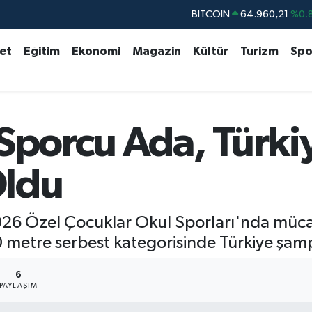
DOLAR
47,7436
%0.
EURO
55,2510
%0.
set
Eğitim
Ekonomi
Magazin
Kültür
Turizm
Spo
STERLİN
64,4811
%0.
GRAM ALTIN
6648.99
%2.
BİST100
13.779
%-
 Sporcu Ada, Türki
BITCOIN
64.960,21
%0.
ldu
6 Özel Çocuklar Okul Sporları'nda mücad
0 metre serbest kategorisinde Türkiye şam
6
PAYLAŞIM