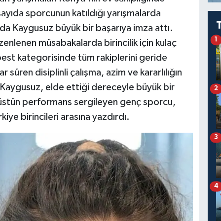
sayıda sporcunun katıldığı yarışmalarda
a Kaygusuz büyük bir başarıya imza attı.
1
lenen müsabakalarda birincilik için kulaç
best kategorisinde tüm rakiplerini geride
süren disiplinli çalışma, azim ve kararlılığın
an Kaygusuz, elde ettiği dereceyle büyük bir
2
a üstün performans sergileyen genç sporcu,
iye birincileri arasına yazdırdı.
3
4