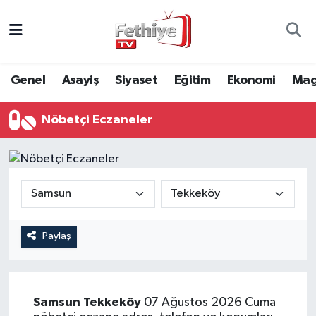
Genel
Muğla Nöbetçi Eczaneler
Genel
Asayiş
Siyaset
Eğitim
Ekonomi
Mag
Siyaset
Muğla Hava Durumu
Nöbetçi Eczaneler
Asayiş
Muğla Namaz Vakitleri
Eğitim
Muğla Trafik Yoğunluk Haritası
Ekonomi
Süper Lig Puan Durumu ve Fikstür
Kültür
Tüm Manşetler
Paylaş
Magazin
Son Dakika Haberleri
Samsun
Tekkeköy
07 Ağustos 2026 Cuma
Spor
Haber Arşivi