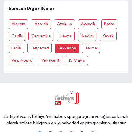
Samsun Diğer İlçeler
Alaçam
Asarcik
Atakum
Ayvacik
Bafra
Canik
Çarşamba
Havza
İlkadim
Kavak
Ladik
Salipazari
Tekkeköy
Terme
Vezirköprü
Yakakent
19 Mayis
fethiyetvcom, fethiye'nin haber, spor, program ve eğlence kanalı
olarak sizlere bölgenin en iyi haberleri ve programlarını ulaştırır