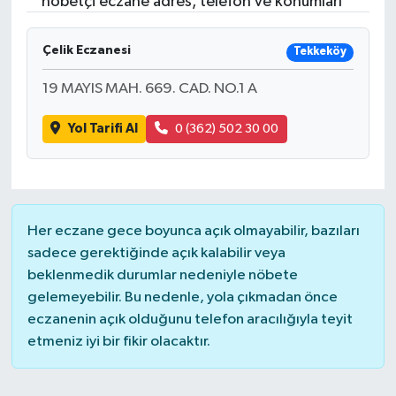
nöbetçi eczane adres, telefon ve konumları
Turizm
Çelik Eczanesi
Tekkeköy
19 MAYIS MAH. 669. CAD. NO.1 A
Yol Tarifi Al
0 (362) 502 30 00
Her eczane gece boyunca açık olmayabilir, bazıları
sadece gerektiğinde açık kalabilir veya
beklenmedik durumlar nedeniyle nöbete
gelemeyebilir. Bu nedenle, yola çıkmadan önce
eczanenin açık olduğunu telefon aracılığıyla teyit
etmeniz iyi bir fikir olacaktır.