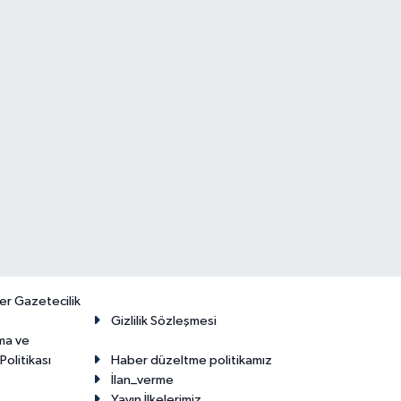
er Gazetecilik
Gizlilik Sözleşmesi
ma ve
olitikası
Haber düzeltme politikamız
İlan_verme
Yayın İlkelerimiz