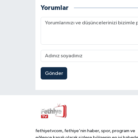
Yorumlar
Gönder
fethiyetvcom, fethiye'nin haber, spor, program ve
eğlence kanalı olarak sizlere bölgenin en iyi haberle