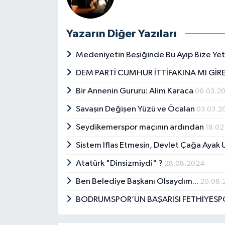
Yazarın Diğer Yazıları
Medeniyetin Beşiğinde Bu Ayıp Bize Ye
DEM PARTİ CUMHUR İTTİFAKINA MI GİR
Bir Annenin Gururu: Alim Karaca
06.03.2
Savaşın Değişen Yüzü ve Öcalan
03.03.2
Seydikemerspor maçının ardından
18.02
Sistem İflas Etmesin, Devlet Çağa Ayak
Atatürk "Dinsizmiydi" ?
28.08.2024
Ben Belediye Başkanı Olsaydım...
20.08.
BODRUMSPOR’UN BAŞARISI FETHİYESP