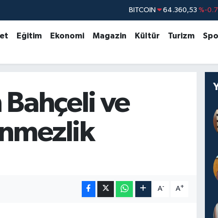
DOLAR
47,7069
%0.
EURO
55,0265
%0.
set
Eğitim
Ekonomi
Magazin
Kültür
Turizm
Spo
STERLİN
64,1897
%0.
GRAM ALTIN
6574.81
%1.
BİST100
13.887
%6
 Bahçeli ve
nmezlik
-
+
A
A