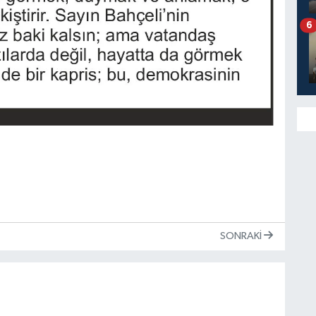
6
SONRAKI