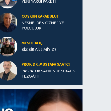
YENİ YARGI PAKETİ
COŞKUN KARABULUT
NESNE' DEN ÖZNE ' YE
YOLCULUK
MESUT KOÇ
BİZ BİR AİLE MİYİZ?
PROF. DR. MUSTAFA SAATCI
PASPATUR SAHİLİNDEKİ BALIK
TEZGÂHI