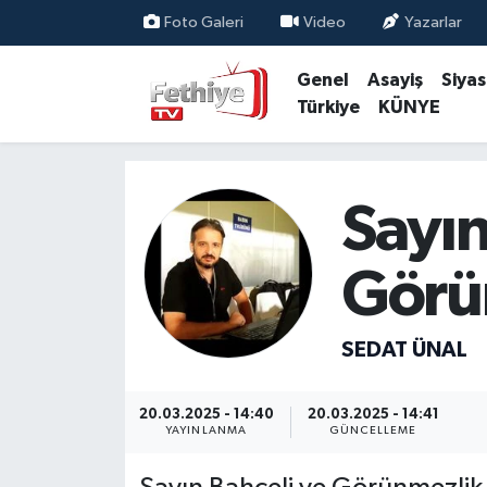
Foto Galeri
Video
Yazarlar
Genel
Asayiş
Siya
Genel
Muğla Nöbetçi Eczaneler
Türkiye
KÜNYE
Siyaset
Muğla Hava Durumu
Asayiş
Muğla Namaz Vakitleri
Sayın
Eğitim
Muğla Trafik Yoğunluk Haritası
Görü
Ekonomi
Süper Lig Puan Durumu ve Fikstür
SEDAT ÜNAL
Kültür
Tüm Manşetler
Magazin
Son Dakika Haberleri
20.03.2025 - 14:40
20.03.2025 - 14:41
YAYINLANMA
GÜNCELLEME
Spor
Haber Arşivi