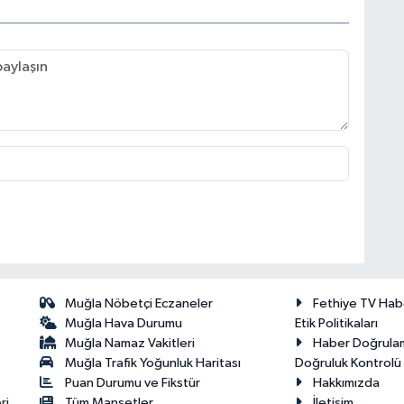
Muğla Nöbetçi Eczaneler
Fethiye TV Hab
Muğla Hava Durumu
Etik Politikaları
Muğla Namaz Vakitleri
Haber Doğrula
Muğla Trafik Yoğunluk Haritası
Doğruluk Kontrolü P
Puan Durumu ve Fikstür
Hakkımızda
ri
Tüm Manşetler
İletişim