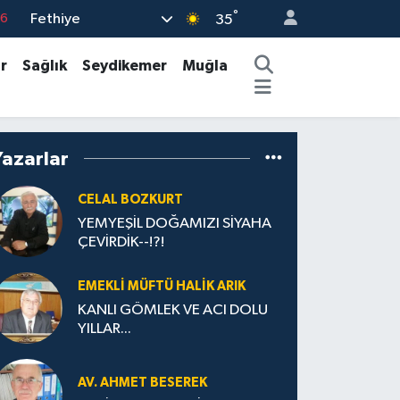
°
Fethiye
35
17
01
r
Sağlık
Seydikemer
Muğla
02
44
4
Yazarlar
CELAL BOZKURT
YEMYEŞİL DOĞAMIZI SİYAHA
ÇEVİRDİK--!?!
EMEKLI MÜFTÜ HALIK ARIK
KANLI GÖMLEK VE ACI DOLU
YILLAR...
AV. AHMET BESEREK