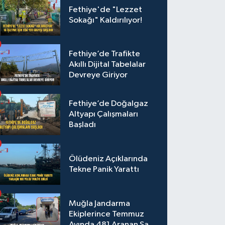
Fethiye'de "Lezzet
Sokağı" Kaldırılıyor!
Fethiye’de Trafikte
Akıllı Dijital Tabelalar
Devreye Giriyor
Fethiye’de Doğalgaz
Altyapı Çalışmaları
Başladı
Ölüdeniz Açıklarında
Tekne Panik Yarattı
Muğla Jandarma
Ekiplerince Temmuz
Ayında 481 Aranan Şahıs