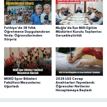
Fethiye’de 38 Yıllık
Muğla’da İlçe Milli Eğitim
Öğretmene Duygulandıran
Müdürleri Kurulu Toplantısı
Veda: Öğrencilerinden
Gerçekleştirildi
Sürpriz
MSKÜ Spor Bilimleri
2026 LGS Cevap
Fakültesi Mezunlarını
Anahtarları Yayımlandı:
Uğurladı
Öğrenciler Netlerini
Hesaplamaya Başladı