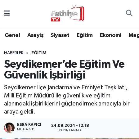
Genel
Muğla Nöbetçi Eczaneler
Genel
Asayiş
Siyaset
Eğitim
Ekonomi
Mag
Siyaset
Muğla Hava Durumu
HABERLER
EĞITIM
Asayiş
Muğla Namaz Vakitleri
Seydikemer’de Eğitim Ve
Eğitim
Muğla Trafik Yoğunluk Haritası
Güvenlik İşbirliği
Ekonomi
Süper Lig Puan Durumu ve Fikstür
Seydikemer İlçe Jandarma ve Emniyet Teşkilatı,
Milli Eğitim Müdürü ile güvenlik ve eğitim
Kültür
Tüm Manşetler
alanındaki işbirliklerini güçlendirmek amacıyla bir
araya geldi.
Magazin
Son Dakika Haberleri
ESRA KAPICI
24.09.2024 - 12:18
MUHABİR
YAYINLANMA
Spor
Haber Arşivi