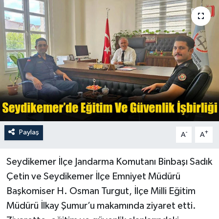
Turizm
Paylaş
-
+
A
A
Seydikemer İlçe Jandarma Komutanı Binbaşı Sadık
Çetin ve Seydikemer İlçe Emniyet Müdürü
Başkomiser H. Osman Turgut, İlçe Milli Eğitim
Müdürü İlkay Şumur’u makamında ziyaret etti.