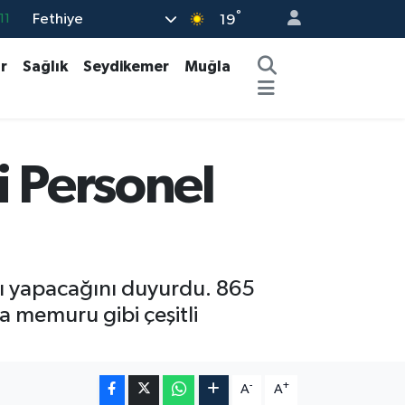
°
Fethiye
19
18
32
r
Sağlık
Seydikemer
Muğla
38
03
14
i Personel
mı yapacağını duyurdu. 865
 memuru gibi çeşitli
-
+
A
A