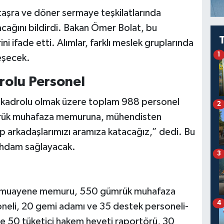
taşra ve döner sermaye teşkilatlarında
acağını bildirdi. Bakan Ömer Bolat, bu
ini ifade etti. Alımlar, farklı meslek gruplarında
1
eşecek.
rolu Personel
ü kadrolu olmak üzere toplam 988 personel
2
rük muhafaza memuruna, mühendisten
p arkadaşlarımızı aramıza katacağız,” dedi. Bu
stihdam sağlayacak.
3
00 muayene memuru, 550 gümrük muhafaza
4
eli, 20 gemi adamı ve 35 destek personeli-
ise 50 tüketici hakem heyeti raportörü, 30