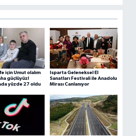
e için Umut olalım
Isparta Geleneksel El
aha güçlüyüz!
Sanatları Festivali ile Anadolu
da yüzde 27 oldu
Mirası Canlanıyor