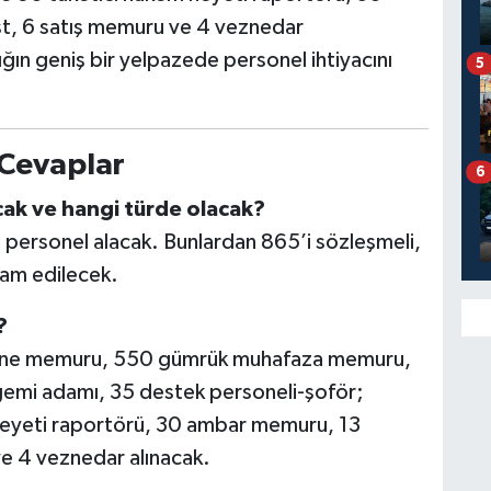
t, 6 satış memuru ve 4 veznedar
lığın geniş bir yelpazede personel ihtiyacını
5
 Cevaplar
6
cak ve hangi türde olacak?
 personel alacak. Bunlardan 865’i sözleşmeli,
dam edilecek.
?
ene memuru, 550 gümrük muhafaza memuru,
gemi adamı, 35 destek personeli-şoför;
 heyeti raportörü, 30 ambar memuru, 13
ve 4 veznedar alınacak.