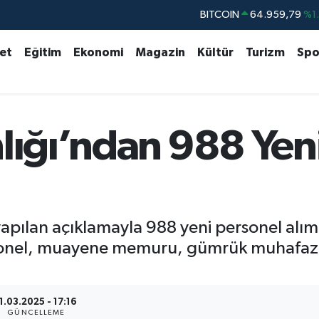
DOLAR
47,7436
%0.
EURO
55,2510
%0.
set
Eğitim
Ekonomi
Magazin
Kültür
Turizm
Spo
STERLİN
64,4811
%0.
GRAM ALTIN
6660.55
%0.
BİST100
13.779
%-
lığı’ndan 988 Yen
yapılan açıklamayla 988 yeni personel alı
rsonel, muayene memuru, gümrük muhafaza
1.03.2025 - 17:16
GÜNCELLEME