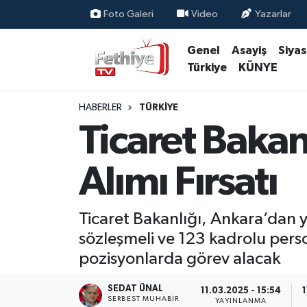
Foto Galeri
Video
Yazarlar
Genel
Asayiş
Siya
Genel
Muğla Nöbetçi Eczaneler
Türkiye
KÜNYE
Siyaset
Muğla Hava Durumu
HABERLER
TÜRKIYE
Asayiş
Muğla Namaz Vakitleri
Ticaret Bakan
Eğitim
Muğla Trafik Yoğunluk Haritası
Alımı Fırsatı
Ekonomi
Süper Lig Puan Durumu ve Fikstür
Ticaret Bakanlığı, Ankara’dan 
Kültür
Tüm Manşetler
sözleşmeli ve 123 kadrolu pe
pozisyonlarda görev alacak
Magazin
Son Dakika Haberleri
SEDAT ÜNAL
11.03.2025 - 15:54
1
Spor
Haber Arşivi
SERBEST MUHABIR
YAYINLANMA