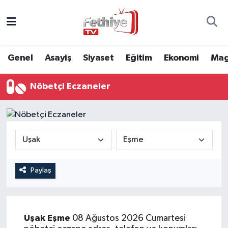
Genel
Muğla Nöbetçi Eczaneler
Genel
Asayiş
Siyaset
Eğitim
Ekonomi
Mag
Siyaset
Muğla Hava Durumu
Nöbetçi Eczaneler
Asayiş
Muğla Namaz Vakitleri
Eğitim
Muğla Trafik Yoğunluk Haritası
Ekonomi
Süper Lig Puan Durumu ve Fikstür
Kültür
Tüm Manşetler
Paylaş
Magazin
Son Dakika Haberleri
Uşak
Eşme
08 Ağustos 2026 Cumartesi
Spor
Haber Arşivi