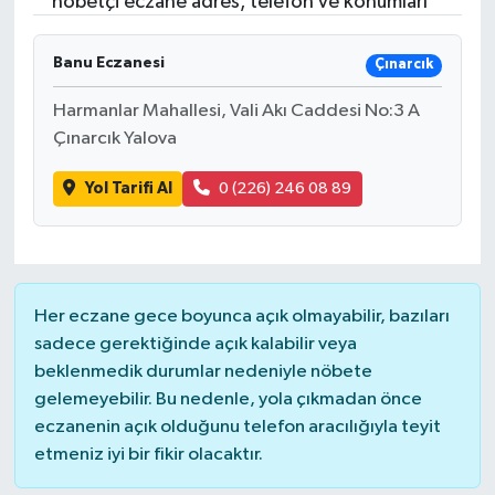
nöbetçi eczane adres, telefon ve konumları
Turizm
Banu Eczanesi
Çınarcık
Harmanlar Mahallesi, Vali Akı Caddesi No:3 A
Çınarcık Yalova
Yol Tarifi Al
0 (226) 246 08 89
Her eczane gece boyunca açık olmayabilir, bazıları
sadece gerektiğinde açık kalabilir veya
beklenmedik durumlar nedeniyle nöbete
gelemeyebilir. Bu nedenle, yola çıkmadan önce
eczanenin açık olduğunu telefon aracılığıyla teyit
etmeniz iyi bir fikir olacaktır.