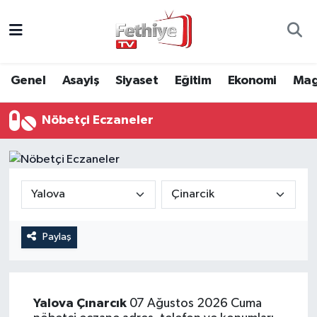
Genel
Muğla Nöbetçi Eczaneler
Genel
Asayiş
Siyaset
Eğitim
Ekonomi
Mag
Siyaset
Muğla Hava Durumu
Nöbetçi Eczaneler
Asayiş
Muğla Namaz Vakitleri
Eğitim
Muğla Trafik Yoğunluk Haritası
Ekonomi
Süper Lig Puan Durumu ve Fikstür
Kültür
Tüm Manşetler
Paylaş
Magazin
Son Dakika Haberleri
Yalova
Çınarcık
07 Ağustos 2026 Cuma
Spor
Haber Arşivi