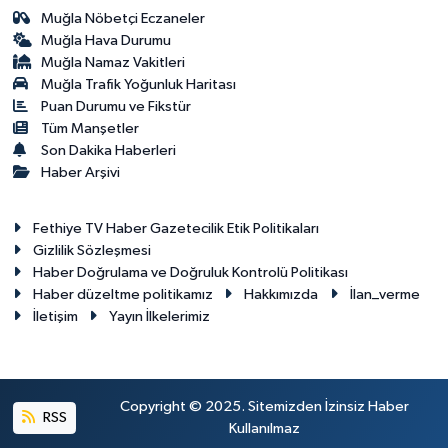
Muğla Nöbetçi Eczaneler
Muğla Hava Durumu
Muğla Namaz Vakitleri
Muğla Trafik Yoğunluk Haritası
Puan Durumu ve Fikstür
Tüm Manşetler
Son Dakika Haberleri
Haber Arşivi
Fethiye TV Haber Gazetecilik Etik Politikaları
Gizlilik Sözleşmesi
Haber Doğrulama ve Doğruluk Kontrolü Politikası
Haber düzeltme politikamız
Hakkımızda
İlan_verme
İletişim
Yayın İlkelerimiz
Copyright © 2025. Sitemizden İzinsiz Haber
RSS
Kullanılmaz