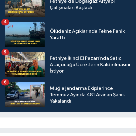
Fethiye’de Doğalgaz Altyapı
Çalışmaları Başladı
4
Ölüdeniz Açıklarında Tekne Panik
Yarattı
5
Fethiye İkinci El Pazarı’nda Satıcı
Ataçocuğu Ücretlerin Kaldırılmasını
İstiyor
6
Muğla Jandarma Ekiplerince
Temmuz Ayında 481 Aranan Şahıs
Yakalandı