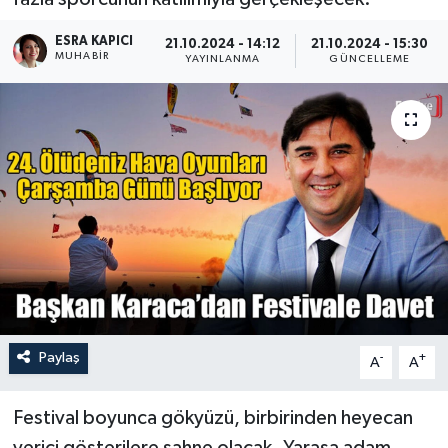
Turizm
ESRA KAPICI
21.10.2024 - 14:12
21.10.2024 - 15:30
MUHABİR
YAYINLANMA
GÜNCELLEME
Paylaş
-
+
A
A
Festival boyunca gökyüzü, birbirinden heyecan