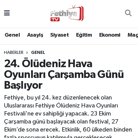
Genel
Muğla Nöbetçi Eczaneler
Genel
Asayiş
Siyaset
Eğitim
Ekonomi
Mag
Siyaset
Muğla Hava Durumu
HABERLER
GENEL
Asayiş
Muğla Namaz Vakitleri
24. Ölüdeniz Hava
Eğitim
Muğla Trafik Yoğunluk Haritası
Oyunları Çarşamba Günü
Başlıyor
Ekonomi
Süper Lig Puan Durumu ve Fikstür
Fethiye, bu yıl 24. kez düzenlenecek olan
Kültür
Tüm Manşetler
Uluslararası Fethiye Ölüdeniz Hava Oyunları
Festivali'ne ev sahipliği yapacak. 23 Ekim
Magazin
Son Dakika Haberleri
Çarşamba günü başlayacak olan festival, 27
Ekim’de sona erecek. Etkinlik, 60 ülkeden binden
Spor
Haber Arşivi
fazla sporcunun katılımıyla gerçekleşecek.