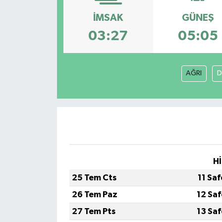
İMSAK
GÜNEŞ
Turizm
03:27
05:05
AĞRI
D
Hİ
25 Tem Cts
11 Sa
26 Tem Paz
12 Sa
27 Tem Pts
13 Sa