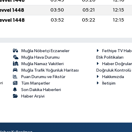
levvel 1448
03:49
05:20
12:16
levvel 1448
03:50
05:21
12:15
levvel 1448
03:52
05:22
12:15
Muğla Nöbetçi Eczaneler
Fethiye TV Hab
Muğla Hava Durumu
Etik Politikaları
Muğla Namaz Vakitleri
Haber Doğrula
Muğla Trafik Yoğunluk Haritası
Doğruluk Kontrolü P
Puan Durumu ve Fikstür
Hakkımızda
ri
Tüm Manşetler
İletişim
Son Dakika Haberleri
Haber Arşivi