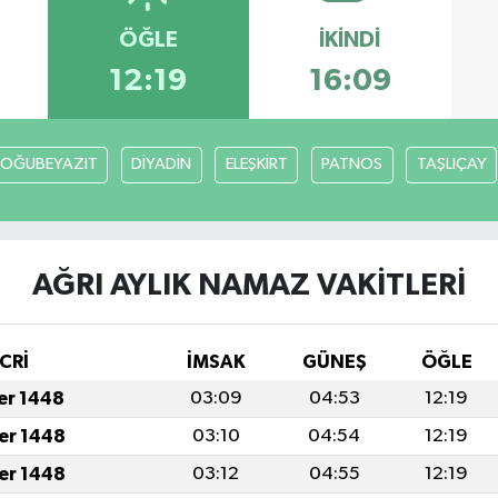
ÖĞLE
İKINDI
12:19
16:09
OĞUBEYAZIT
DİYADİN
ELEŞKİRT
PATNOS
TAŞLIÇAY
AĞRI AYLIK NAMAZ VAKITLERI
CRİ
İMSAK
GÜNEŞ
ÖĞLE
fer 1448
03:09
04:53
12:19
fer 1448
03:10
04:54
12:19
fer 1448
03:12
04:55
12:19