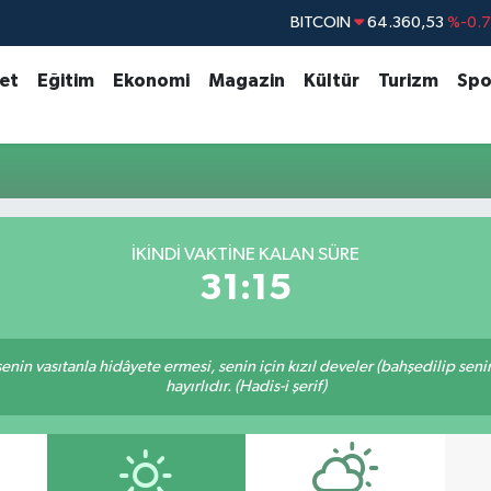
BITCOIN
64.360,53
%-0.
DOLAR
47,7069
%0.
set
Eğitim
Ekonomi
Magazin
Kültür
Turizm
Spo
EURO
55,0265
%0.
STERLİN
64,1897
%0.
GRAM ALTIN
6574.81
%1.
BİST100
13.887
%6
İKINDI VAKTINE KALAN SÜRE
31:15
n senin vasıtanla hidâyete ermesi, senin için kızıl develer (bahşedilip s
hayırlıdır. (Hadis-i şerif)