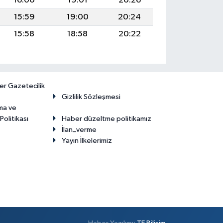
16:00
19:01
20:26
15:59
19:00
20:24
15:58
18:58
20:22
er Gazetecilik
Gizlilik Sözleşmesi
ma ve
olitikası
Haber düzeltme politikamız
İlan_verme
Yayın İlkelerimiz