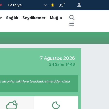
°
Fethiye
76
35
17
r
Sağlık
Seydikemer
Muğla
01
02
44
4
7 Ağustos 2026
24 Safer 1448
enin de onları fakirlere tasadduk etmen)den daha