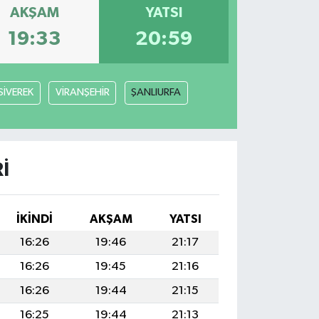
AKŞAM
YATSI
19:33
20:59
SİVEREK
VİRANŞEHİR
ŞANLIURFA
I
İKINDI
AKŞAM
YATSI
16:26
19:46
21:17
16:26
19:45
21:16
16:26
19:44
21:15
16:25
19:44
21:13