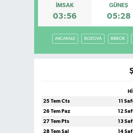
İMSAK
GÜNEŞ
Turizm
03:56
05:28
AKÇAKALE
BOZOVA
BİRECİK
Hİ
25 Tem Cts
11 Sa
26 Tem Paz
12 Sa
27 Tem Pts
13 Sa
28 Tem Sal
14 Sa