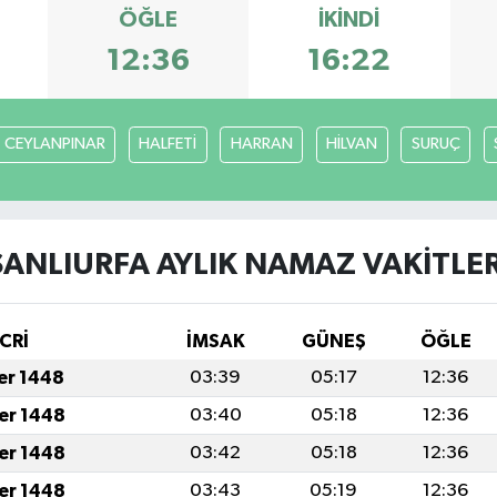
ÖĞLE
İKINDI
12:36
16:22
CEYLANPINAR
HALFETİ
HARRAN
HİLVAN
SURUÇ
ŞANLIURFA AYLIK NAMAZ VAKITLER
CRİ
İMSAK
GÜNEŞ
ÖĞLE
fer 1448
03:39
05:17
12:36
fer 1448
03:40
05:18
12:36
fer 1448
03:42
05:18
12:36
fer 1448
03:43
05:19
12:36