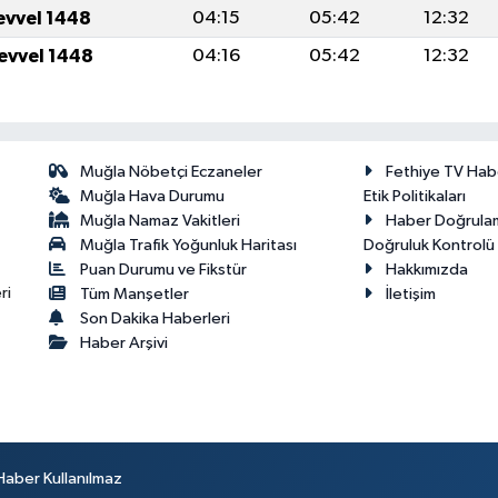
levvel 1448
04:15
05:42
12:32
levvel 1448
04:16
05:42
12:32
Muğla Nöbetçi Eczaneler
Fethiye TV Hab
Muğla Hava Durumu
Etik Politikaları
Muğla Namaz Vakitleri
Haber Doğrula
Muğla Trafik Yoğunluk Haritası
Doğruluk Kontrolü P
Puan Durumu ve Fikstür
Hakkımızda
ri
Tüm Manşetler
İletişim
Son Dakika Haberleri
Haber Arşivi
Haber Kullanılmaz