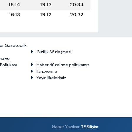
16:14
19:13
20:34
16:13
19:12
20:32
er Gazetecilik
Gizlilik Sözleşmesi
ma ve
olitikası
Haber düzeltme politikamız
İlan_verme
Yayın İlkelerimiz
Haber Yazılımı:
TE Bilişim