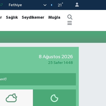
°
Fethiye
87
21
18
r
Sağlık
Seydikemer
Muğla
32
38
59
14
8 Ağustos 2026
25 Safer 1448
rif)