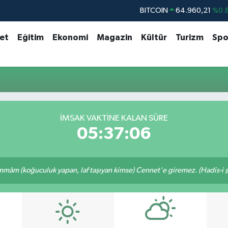
BITCOIN
64.960,21
%0.
DOLAR
47,7436
%0.
set
Eğitim
Ekonomi
Magazin
Kültür
Turizm
Spo
EURO
55,2510
%0.
STERLİN
64,4811
%0.
GRAM ALTIN
6648.99
%2.
BİST100
13.779
%-
İMSAK VAKTINE KALAN SÜRE
05:37:06
mâm (koğuculuk yapan, laf taşıyan kimse) Cennet'e giremez. (Hadis-i şe