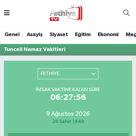
Genel
Muğla Nöbetçi Eczaneler
Genel
Asayiş
Siyaset
Eğitim
Ekonomi
Mag
Siyaset
Muğla Hava Durumu
Tunceli Namaz Vakitleri
Asayiş
Muğla Namaz Vakitleri
Eğitim
Muğla Trafik Yoğunluk Haritası
FETHİYE
Ekonomi
Süper Lig Puan Durumu ve Fikstür
İMSAK VAKTINE KALAN SÜRE
06:27:56
Kültür
Tüm Manşetler
9 Ağustos 2026
Magazin
Son Dakika Haberleri
26 Safer 1448
Spor
Haber Arşivi