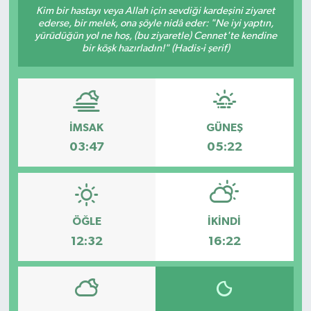
Kim bir hastayı veya Allah için sevdiği kardeşini ziyaret
ederse, bir melek, ona şöyle nidâ eder: "Ne iyi yaptın,
Turizm
yürüdüğün yol ne hoş, (bu ziyaretle) Cennet'te kendine
bir köşk hazırladın!" (Hadis-i şerif)
İMSAK
GÜNEŞ
03:47
05:22
ÖĞLE
İKINDI
12:32
16:22