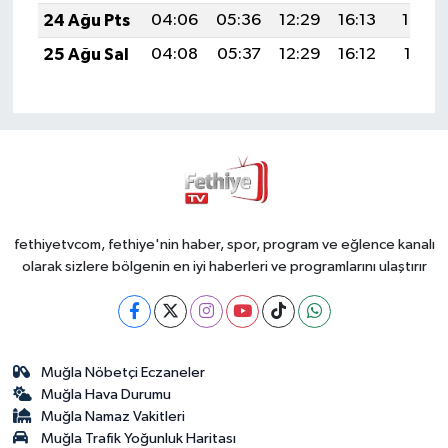
24 Ağu Pts
04:06
05:36
12:29
16:13
19:13
25 Ağu Sal
04:08
05:37
12:29
16:12
19:11
fethiyetvcom, fethiye'nin haber, spor, program ve eğlence kanalı
olarak sizlere bölgenin en iyi haberleri ve programlarını ulaştırır
Muğla Nöbetçi Eczaneler
Muğla Hava Durumu
Muğla Namaz Vakitleri
Muğla Trafik Yoğunluk Haritası