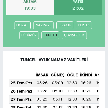
AKŞAM
YATSI
19:33
21:02
HOZAT
NAZİMİYE
OVACIK
PERTEK
PÜLÜMÜR
TUNCELİ
ÇEMİŞGEZEK
TUNCELİ AYLIK NAMAZ VAKITLERI
İMSAK
GÜNEŞ
ÖĞLE
İKINDI
AKŞA
25 Tem Cts
03:26
05:09
12:33
16:26
19:48
26 Tem Paz
03:28
05:10
12:33
16:26
19:47
27 Tem Pts
03:29
05:11
12:33
16:26
19:46
28 Tem Sal
03:30
05:12
12:33
16:26
19:45