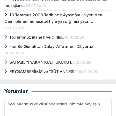
mesajları...
25.07.2026
10 Temmuz 2020 Tarihinde Ayasofya’ ın yeniden
Cami olması münasebetiyle yazdığımız yazı….
22.07.2026
15.Temmuz ihaneti ve diriliş..
18.07.2026
Her Bir Günahtan Dolayı Affetmeni Diliyoruz
14.07.2026
SAHABEYİ YAKAN KUL HUKUKU !.
11.07.2026
PEYGAMBERİMİZ ve “SÜT ANNESİ”
16.05.2026
Yorumlar