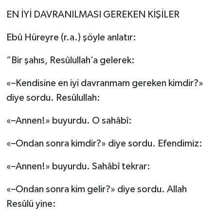
EN İYİ DAVRANILMASI GEREKEN KİŞİLER
Ebû Hüreyre (r.a.) şöyle anlatır:
“Bir şahıs, Resûlullah’a gelerek:
«–Kendisine en iyi davranmam gereken kimdir?»
diye sordu. Resûlullah:
«–Annen!» buyurdu. O sahâbî:
«–Ondan sonra kimdir?» diye sordu. Efendimiz:
«–Annen!» buyurdu. Sahâbî tekrar:
«–Ondan sonra kim gelir?» diye sordu. Allah
Resûlü yine: