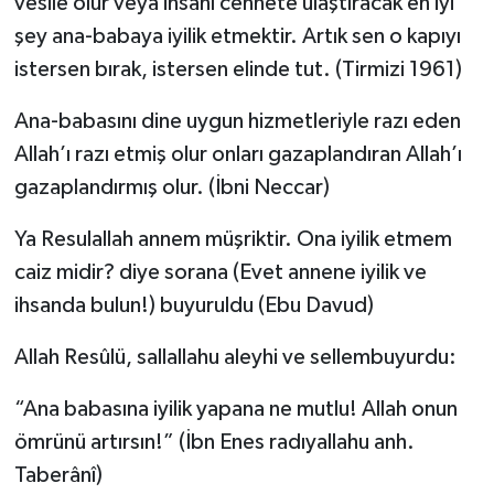
vesile olur veya insanı cennete ulaştıracak en iyi
şey ana-babaya iyilik etmektir. Artık sen o kapıyı
istersen bırak, istersen elinde tut. (Tirmizi 1961)
Ana-babasını dine uygun hizmetleriyle razı eden
Allah’ı razı etmiş olur onları gazaplandıran Allah’ı
gazaplandırmış olur. (İbni Neccar)
Ya Resulallah annem müşriktir. Ona iyilik etmem
caiz midir? diye sorana (Evet annene iyilik ve
ihsanda bulun!) buyuruldu (Ebu Davud)
Allah Resûlü, sallallahu aleyhi ve sellembuyurdu:
“Ana babasına iyilik yapana ne mutlu! Allah onun
ömrünü artırsın!” (İbn Enes radıyallahu anh.
Taberânî)