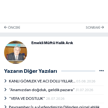
ÖNCEKI
SONRAKI
Emekli Müftü Halik Arık
Yazarın Diğer Yazıları
KANLI GÖMLEK VE ACI DOLU YILLAR...
05.08.2026
“Anamızdan doğduk, geldik pazara”
31.07.2026
“VEFA VE DOSTLUK”
28.07.2026
Peygamber (s.a.v) efendimizin Dilinden güzel ahlâk