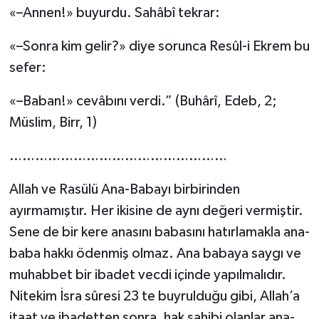
«–Annen!» buyurdu. Sahâbî tekrar:
«–Sonra kim gelir?» diye sorunca Resûl-i Ekrem bu
sefer:
«–Baban!» cevâbını verdi.” (Buhârî, Edeb, 2;
Müslim, Birr, 1)
……………………………………………
Allah ve Rasülü Ana-Babayı birbirinden
ayırmamıştır. Her ikisine de aynı değeri vermiştir.
Sene de bir kere anasını babasını hatırlamakla ana-
baba hakkı ödenmiş olmaz. Ana babaya saygı ve
muhabbet bir ibadet vecdi içinde yapılmalıdır.
Nitekim İsra sûresi 23 te buyrulduğu gibi, Allah’a
itaat ve ibadetten sonra, hak sahibi olanlar ana-