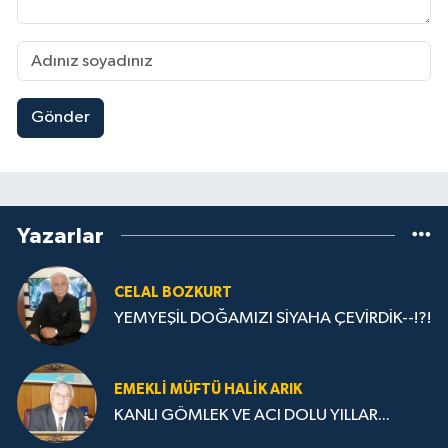
Gönder
Yazarlar
CELAL BOZKURT
YEMYEŞİL DOĞAMIZI SİYAHA ÇEVİRDİK--!?!
EMEKLI MÜFTÜ HALIK ARIK
KANLI GÖMLEK VE ACI DOLU YILLAR...