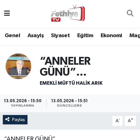
Genel
Muğla Nöbetçi Eczaneler
Genel
Asayiş
Siyaset
Eğitim
Ekonomi
Mag
Siyaset
Muğla Hava Durumu
Asayiş
Muğla Namaz Vakitleri
“ANNELER
GÜNÜ”…
Eğitim
Muğla Trafik Yoğunluk Haritası
EMEKLI MÜFTÜ HALIK ARIK
Ekonomi
Süper Lig Puan Durumu ve Fikstür
13.05.2026 - 15:50
13.05.2026 - 15:51
Kültür
Tüm Manşetler
YAYINLANMA
GÜNCELLEME
Magazin
Son Dakika Haberleri
Paylaş
-
+
A
A
Spor
Haber Arşivi
“ANNELER GÜNÜ”…