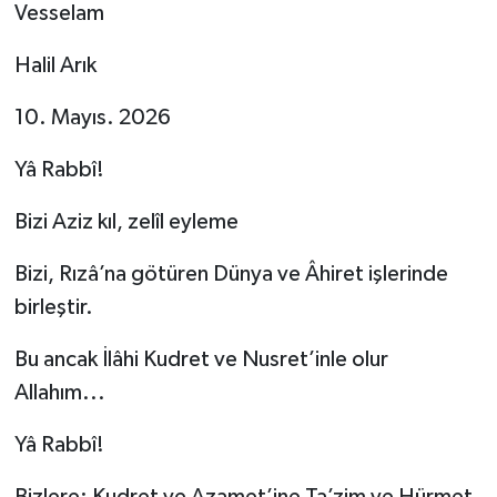
Vesselam
Halil Arık
10. Mayıs. 2026
Yâ Rabbî!
Bizi Aziz kıl, zelîl eyleme
Bizi, Rızâ’na götüren Dünya ve Âhiret işlerinde
birleştir.
Bu ancak İlâhi Kudret ve Nusret’inle olur
Allahım...
Yâ Rabbî!
Bizlere; Kudret ve Azamet’ine Ta’zim ve Hürmet