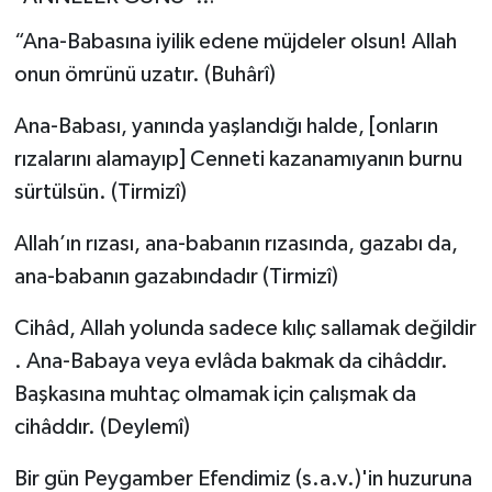
Turizm
“Ana-Babasına iyilik edene müjdeler olsun! Allah
onun ömrünü uzatır. (Buhârî)
Ana-Babası, yanında yaşlandığı halde, [onların
rızalarını alamayıp] Cenneti kazanamıyanın burnu
sürtülsün. (Tirmizî)
Allah’ın rızası, ana-babanın rızasında, gazabı da,
ana-babanın gazabındadır (Tirmizî)
Cihâd, Allah yolunda sadece kılıç sallamak değildir
. Ana-Babaya veya evlâda bakmak da cihâddır.
Başkasına muhtaç olmamak için çalışmak da
cihâddır. (Deylemî)
Bir gün Peygamber Efendimiz (s.a.v.)'in huzuruna