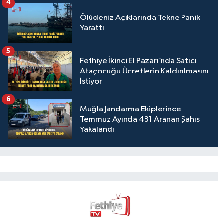
4
Ölüdeniz Açıklarında Tekne Panik
Yarattı
5
Fethiye İkinci El Pazarı’nda Satıcı
Ataçocuğu Ücretlerin Kaldırılmasını
İstiyor
6
Muğla Jandarma Ekiplerince
Temmuz Ayında 481 Aranan Şahıs
Yakalandı