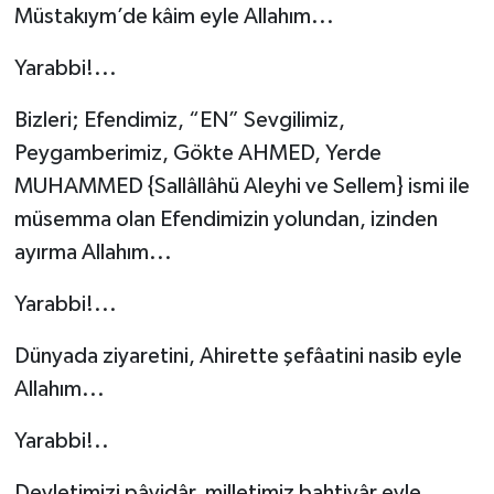
Müstakıym’de kâim eyle Allahım...
Yarabbi!...
Bizleri; Efendimiz, “EN” Sevgilimiz,
Peygamberimiz, Gökte AHMED, Yerde
MUHAMMED {Sallâllâhü Aleyhi ve Sellem} ismi ile
müsemma olan Efendimizin yolundan, izinden
ayırma Allahım...
Yarabbi!...
Dünyada ziyaretini, Ahirette şefâatini nasib eyle
Allahım...
Yarabbi!..
Devletimizi pâyidâr, milletimiz bahtiyâr eyle