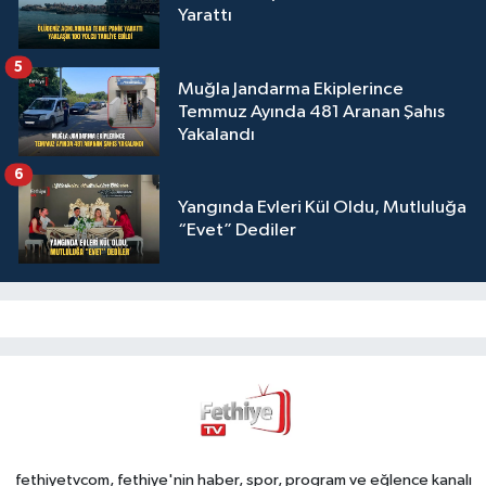
Yarattı
5
Muğla Jandarma Ekiplerince
Temmuz Ayında 481 Aranan Şahıs
Yakalandı
6
Yangında Evleri Kül Oldu, Mutluluğa
“Evet” Dediler
fethiyetvcom, fethiye'nin haber, spor, program ve eğlence kanalı