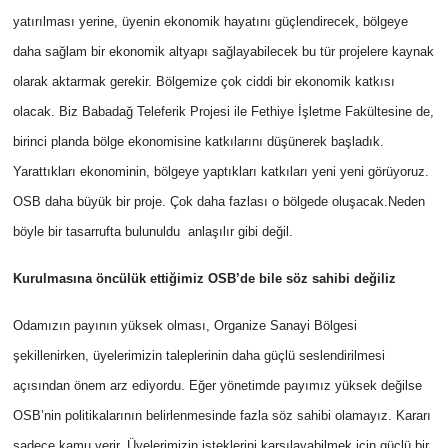
yatırılması yerine, üyenin ekonomik hayatını güçlendirecek, bölgeye
daha sağlam bir ekonomik altyapı sağlayabilecek bu tür projelere kaynak
olarak aktarmak gerekir. Bölgemize çok ciddi bir ekonomik katkısı
olacak. Biz Babadağ Teleferik Projesi ile Fethiye İşletme Fakültesine de,
birinci planda bölge ekonomisine katkılarını düşünerek başladık.
Yarattıkları ekonominin, bölgeye yaptıkları katkıları yeni yeni görüyoruz.
OSB daha büyük bir proje. Çok daha fazlası o bölgede oluşacak.Neden
böyle bir tasarrufta bulunuldu anlaşılır gibi değil.
Kurulmasına öncülük ettiğimiz OSB’de bile söz sahibi değiliz
Odamızın payının yüksek olması, Organize Sanayi Bölgesi
şekillenirken, üyelerimizin taleplerinin daha güçlü seslendirilmesi
açısından önem arz ediyordu. Eğer yönetimde payımız yüksek değilse
OSB’nin politikalarının belirlenmesinde fazla söz sahibi olamayız. Kararı
sadece kamu verir. Üyelerimizin isteklerini karşılayabilmek için güçlü bir