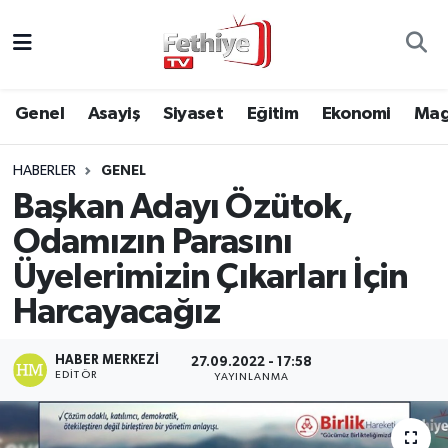
Genel
Muğla Nöbetçi Eczaneler
Genel
Asayiş
Siyaset
Eğitim
Ekonomi
Mag
Siyaset
Muğla Hava Durumu
HABERLER
GENEL
Asayiş
Muğla Namaz Vakitleri
Başkan Adayı Özütok,
Eğitim
Muğla Trafik Yoğunluk Haritası
Odamızın Parasını
Üyelerimizin Çıkarları İçin
Ekonomi
Süper Lig Puan Durumu ve Fikstür
Harcayacağız
Kültür
Tüm Manşetler
HABER MERKEZI
27.09.2022 - 17:58
EDITÖR
YAYINLANMA
Magazin
Son Dakika Haberleri
Spor
Haber Arşivi