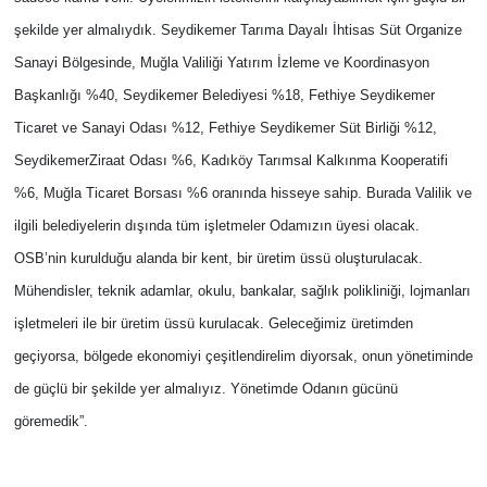
şekilde yer almalıydık.
Seydikemer Tarıma Dayalı İhtisas Süt Organize
Sanayi Bölgesinde, Muğla Valiliği Yatırım İzleme ve Koordinasyon
Başkanlığı %40, Seydikemer Belediyesi %18, Fethiye Seydikemer
Ticaret ve Sanayi Odası %12, Fethiye Seydikemer Süt Birliği %12,
SeydikemerZiraat Odası %6, Kadıköy Tarımsal Kalkınma Kooperatifi
%6, Muğla Ticaret Borsası %6 oranında hisseye sahip.
Burada Valilik ve
ilgili belediyelerin dışında tüm işletmeler Odamızın üyesi olacak.
OSB’nin kurulduğu alanda bir kent, bir üretim üssü oluşturulacak.
Mühendisler, teknik adamlar, okulu, bankalar, sağlık polikliniği, lojmanları
işletmeleri ile bir üretim üssü kurulacak. Geleceğimiz üretimden
geçiyorsa, bölgede ekonomiyi çeşitlendirelim diyorsak, onun yönetiminde
de güçlü bir şekilde yer almalıyız. Yönetimde Odanın gücünü
göremedik”.