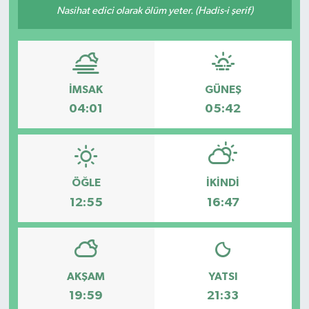
Nasihat edici olarak ölüm yeter. (Hadis-i şerif)
Turizm
İMSAK
GÜNEŞ
04:01
05:42
ÖĞLE
İKINDI
12:55
16:47
AKŞAM
YATSI
19:59
21:33