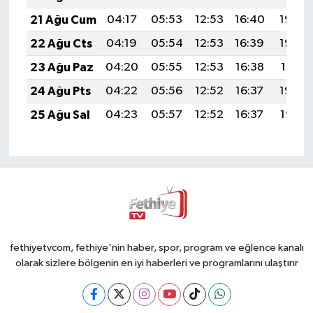
21 Ağu Cum
04:17
05:53
12:53
16:40
19:44
22 Ağu Cts
04:19
05:54
12:53
16:39
19:42
23 Ağu Paz
04:20
05:55
12:53
16:38
19:41
24 Ağu Pts
04:22
05:56
12:52
16:37
19:39
25 Ağu Sal
04:23
05:57
12:52
16:37
19:38
fethiyetvcom, fethiye'nin haber, spor, program ve eğlence kanalı
olarak sizlere bölgenin en iyi haberleri ve programlarını ulaştırır