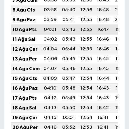
7 Ağu Cum
03:56
05:39
12:56
16:49
20:03
8 Ağu Cts
03:58
05:40
12:56
16:48
20:02
9 Ağu Paz
03:59
05:41
12:55
16:48
20:00
10 Ağu Pts
04:01
05:42
12:55
16:47
19:59
11 Ağu Sal
04:02
05:43
12:55
16:46
19:58
12 Ağu Çar
04:04
05:44
12:55
16:46
19:57
13 Ağu Per
04:06
05:45
12:55
16:45
19:55
14 Ağu Cum
04:07
05:46
12:55
16:45
19:54
15 Ağu Cts
04:09
05:47
12:54
16:44
19:52
16 Ağu Paz
04:10
05:48
12:54
16:43
19:51
17 Ağu Pts
04:12
05:49
12:54
16:43
19:50
18 Ağu Sal
04:13
05:50
12:54
16:42
19:48
19 Ağu Çar
04:15
05:51
12:54
16:41
19:47
20 Ağu Per
04:16
05:52
12:53
16:41
19:45