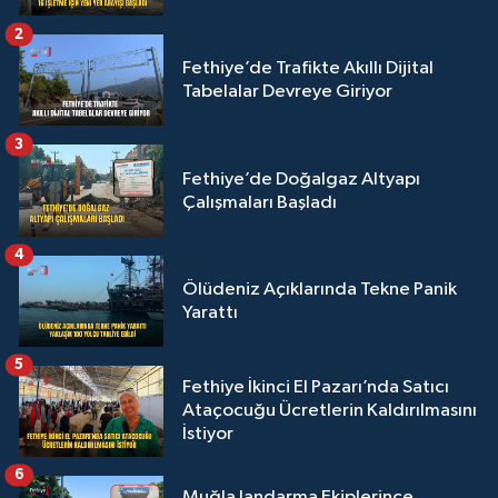
2
Fethiye’de Trafikte Akıllı Dijital
Tabelalar Devreye Giriyor
3
Fethiye’de Doğalgaz Altyapı
Çalışmaları Başladı
4
Ölüdeniz Açıklarında Tekne Panik
Yarattı
5
Fethiye İkinci El Pazarı’nda Satıcı
Ataçocuğu Ücretlerin Kaldırılmasını
İstiyor
6
Muğla Jandarma Ekiplerince