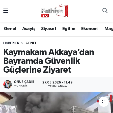
Genel
Muğla Nöbetçi Eczaneler
Genel
Asayiş
Siyaset
Eğitim
Ekonomi
Mag
Siyaset
Muğla Hava Durumu
HABERLER
GENEL
Asayiş
Muğla Namaz Vakitleri
Kaymakam Akkaya’dan
Eğitim
Muğla Trafik Yoğunluk Haritası
Bayramda Güvenlik
Güçlerine Ziyaret
Ekonomi
Süper Lig Puan Durumu ve Fikstür
ONUR ÇADIR
27.05.2026 - 11:49
Kültür
Tüm Manşetler
MUHABİR
YAYINLANMA
Magazin
Son Dakika Haberleri
Spor
Haber Arşivi