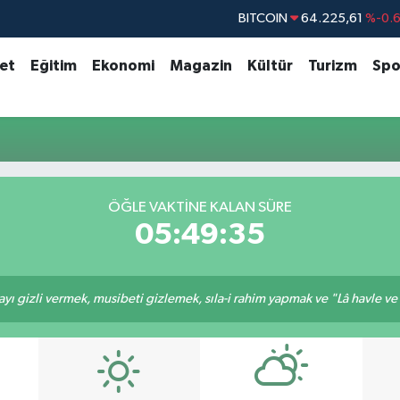
BITCOIN
64.225,61
%-0.
DOLAR
47,7143
%0.
set
Eğitim
Ekonomi
Magazin
Kültür
Turizm
Spo
EURO
55,0317
%-0.
STERLİN
64,2463
%0.
GRAM ALTIN
6574.81
%1.
BİST100
13.799
%7
ÖĞLE VAKTINE KALAN SÜRE
05:49:35
ı gizli vermek, musibeti gizlemek, sıla-i rahim yapmak ve "Lâ havle ve lâ