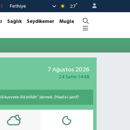
°
Fethiye
63
27
16
r
Sağlık
Seydikemer
Muğla
02
07
44
0
7 Ağustos 2026
24 Safer 1448
 kuvvete illâ billâh" demek. (Hadis-i şerif)