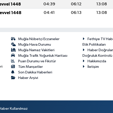
levvel 1448
04:39
06:12
13:08
levvel 1448
04:41
06:13
13:08
Muğla Nöbetçi Eczaneler
Fethiye TV Hab
Muğla Hava Durumu
Etik Politikaları
Muğla Namaz Vakitleri
Haber Doğrula
Muğla Trafik Yoğunluk Haritası
Doğruluk Kontrolü P
Puan Durumu ve Fikstür
Hakkımızda
ri
Tüm Manşetler
İletişim
Son Dakika Haberleri
Haber Arşivi
Haber Kullanılmaz