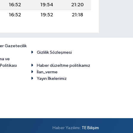
16:52
19:54
21:20
16:52
19:52
21:18
er Gazetecilik
Gizlilik Sözleşmesi
ma ve
olitikası
Haber düzeltme politikamız
İlan_verme
Yayın İlkelerimiz
Haber Yazılımı:
TE Bilişim