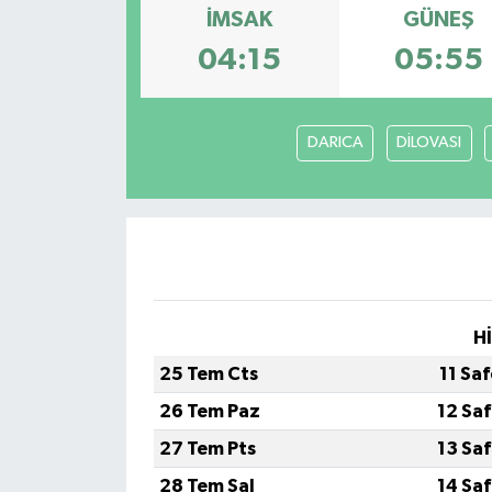
İMSAK
GÜNEŞ
Turizm
04:15
05:55
DARICA
DİLOVASI
H
25 Tem Cts
11 Sa
26 Tem Paz
12 Sa
27 Tem Pts
13 Sa
28 Tem Sal
14 Sa