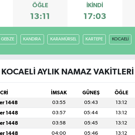
ÖĞLE
İKINDI
13:11
17:03
GEBZE
KANDIRA
KARAMÜRSEL
KARTEPE
KOCAELİ
KOCAELİ AYLIK NAMAZ VAKITLERI
İCRİ
İMSAK
GÜNEŞ
ÖĞLE
fer 1448
03:55
05:43
13:12
fer 1448
03:57
05:44
13:12
fer 1448
03:58
05:45
13:12
fer 1448
04:00
05:46
13:12