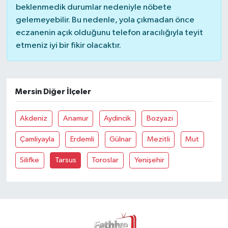
beklenmedik durumlar nedeniyle nöbete
gelemeyebilir. Bu nedenle, yola çıkmadan önce
eczanenin açık olduğunu telefon aracılığıyla teyit
etmeniz iyi bir fikir olacaktır.
Mersin Diğer İlçeler
Akdeniz
Anamur
Aydincik
Bozyazi
Çamliyayla
Erdemli
Gülnar
Mezitli
Mut
Silifke
Tarsus
Toroslar
Yenişehir